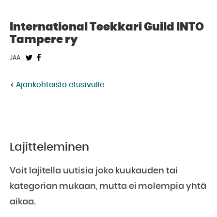
International Teekkari Guild INTO
Tampere ry
Jaa
Jaa
JAA
Twitterissä:
Facebookissa:
Ajankohtaista etusivulle
Lajitteleminen
Voit lajitella uutisia joko kuukauden tai
kategorian mukaan, mutta ei molempia yhtä
aikaa.