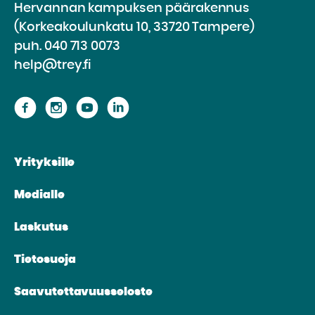
Hervannan kampuksen päärakennus
(Korkeakoulunkatu 10, 33720 Tampere)
puh.
040 713 0073
help@trey.fi
Siirry
Siirry
Siirry
Siirry
sivustolle
sivustolle
sivustolle
sivustolle
Facebook
Instagram
Youtube
Linkedin
Yrityksille
Medialle
Laskutus
Tietosuoja
Saavutettavuusseloste