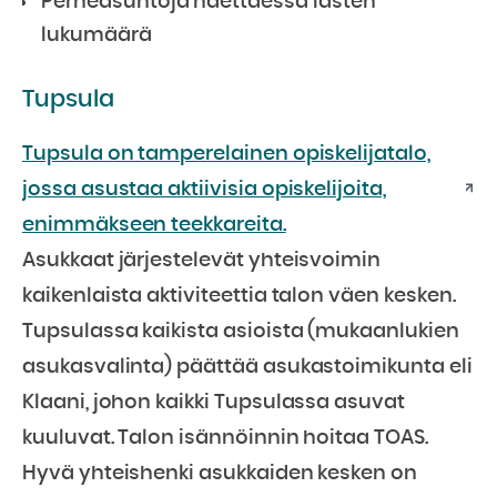
Perheasuntoja haettaessa lasten
lukumäärä
Tupsula
Tupsula on tamperelainen opiskelijatalo,
jossa asustaa aktiivisia opiskelijoita,
enimmäkseen teekkareita.
Asukkaat järjestelevät yhteisvoimin
kaikenlaista aktiviteettia talon väen kesken.
Tupsulassa kaikista asioista (mukaanlukien
asukasvalinta) päättää asukastoimikunta eli
Klaani, johon kaikki Tupsulassa asuvat
kuuluvat. Talon isännöinnin hoitaa TOAS.
Hyvä yhteishenki asukkaiden kesken on