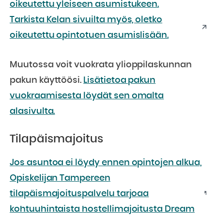
oikeutettu yleiseen asumistukeen.
Tarkista Kelan sivuilta myös, oletko
oikeutettu opintotuen asumislisään.
Muutossa voit vuokrata ylioppilaskunnan
pakun käyttöösi.
Lisätietoa pakun
vuokraamisesta löydät sen omalta
alasivulta.
Tilapäismajoitus
Jos asuntoa ei löydy ennen opintojen alkua,
Opiskelijan Tampereen
tilapäismajoituspalvelu tarjoaa
kohtuuhintaista hostellimajoitusta Dream