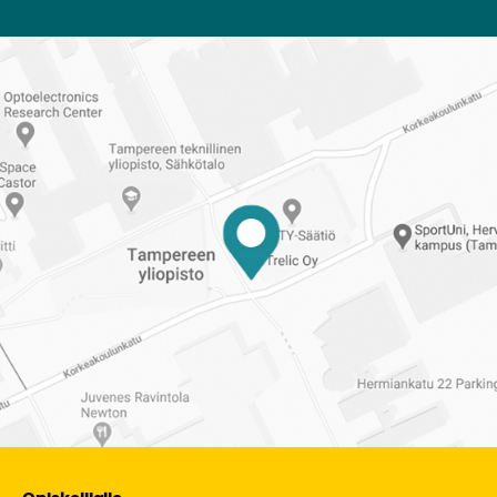
Reittiohjeet
Tampereen
ylioppilaskuntaan