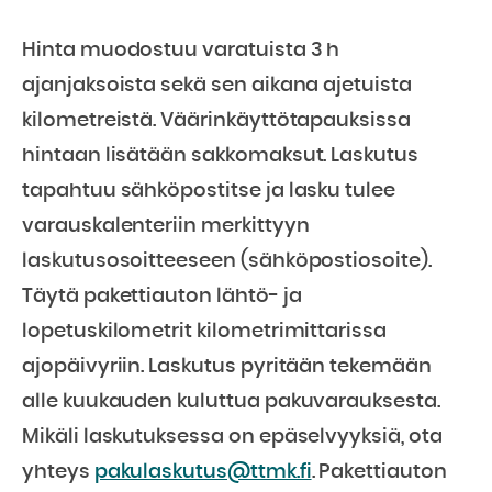
Hinta muodostuu varatuista 3 h
ajanjaksoista sekä sen aikana ajetuista
kilometreistä. Väärinkäyttötapauksissa
hintaan lisätään sakkomaksut. Laskutus
tapahtuu sähköpostitse ja lasku tulee
varauskalenteriin merkittyyn
laskutusosoitteeseen (sähköpostiosoite).
Täytä pakettiauton lähtö- ja
lopetuskilometrit kilometrimittarissa
ajopäivyriin. Laskutus pyritään tekemään
alle kuukauden kuluttua pakuvarauksesta.
Mikäli laskutuksessa on epäselvyyksiä, ota
yhteys
pakulaskutus@ttmk.fi
. Pakettiauton