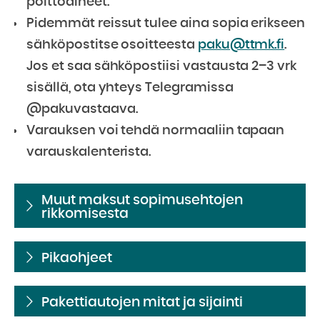
polttoaineet.
Pidemmät reissut tulee aina sopia erikseen
sähköpostitse osoitteesta
paku@ttmk.fi
.
Jos et saa sähköpostiisi vastausta 2–3 vrk
sisällä, ota yhteys Telegramissa
@pakuvastaava.
Varauksen voi tehdä normaaliin tapaan
varauskalenterista.
Muut maksut sopimusehtojen
rikkomisesta
Pikaohjeet
Pakettiautojen mitat ja sijainti