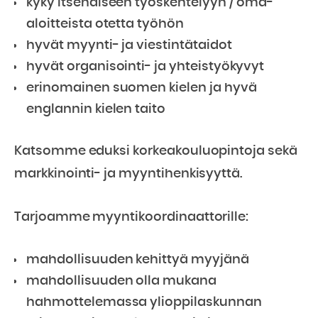
kyky itsenäiseen työskentelyyn / oma-
aloitteista otetta työhön
hyvät myynti- ja viestintätaidot
hyvät organisointi- ja yhteistyökyvyt
erinomainen suomen kielen ja hyvä
englannin kielen taito
Katsomme eduksi korkeakouluopintoja sekä
markkinointi- ja myyntihenkisyyttä.
Tarjoamme myyntikoordinaattorille:
mahdollisuuden kehittyä myyjänä
mahdollisuuden olla mukana
hahmottelemassa ylioppilaskunnan