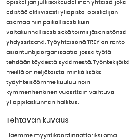
opiskelijan julkisoikeudellinen yhteisö, joka
edistää aktiivisesti yliopisto-opiskelijan
asemaa niin paikallisesti kuin
valtakunnallisesti sekä toimii jäsenistönsä
yhdyssiteenä. Työyhteisönä TREY on rento
asiantuntijaorganisaatio, jossa työtä
tehdään täydestä sydämestä. Työntekijöitä
meillä on neljätoista, minkä lisäksi
työyhteisöömme kuuluu noin
kymmenhenkinen vuosittain vaihtuva
ylioppilaskunnan hallitus.
Tehtävän kuvaus
Haemme myyntikoordinaattoriksi oma-