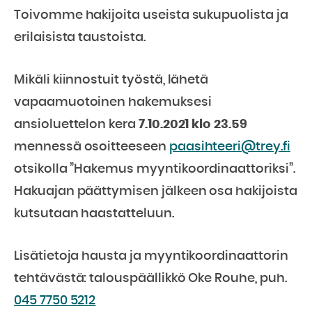
Toivomme hakijoita useista sukupuolista ja
erilaisista taustoista.
Mikäli kiinnostuit työstä, lähetä
vapaamuotoinen hakemuksesi
ansioluettelon kera
7.10.2021 klo 23.59
mennessä osoitteeseen
paasihteeri@trey.fi
otsikolla ”Hakemus myyntikoordinaattoriksi”.
Hakuajan päättymisen jälkeen osa hakijoista
kutsutaan haastatteluun.
Lisätietoja hausta ja myyntikoordinaattorin
tehtävästä: talouspäällikkö Oke Rouhe, puh.
045 7750 5212