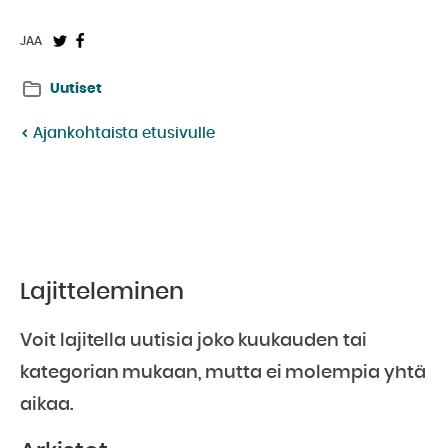
Jaa
Jaa
JAA
Twitterissä:
Facebookissa:
Uutiset
Ajankohtaista etusivulle
Lajitteleminen
Voit lajitella uutisia joko kuukauden tai
kategorian mukaan, mutta ei molempia yhtä
aikaa.