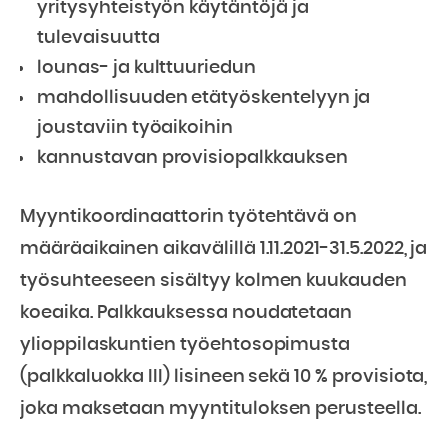
yritysyhteistyön käytäntöjä ja
tulevaisuutta
lounas- ja kulttuuriedun
mahdollisuuden etätyöskentelyyn ja
joustaviin työaikoihin
kannustavan provisiopalkkauksen
Myyntikoordinaattorin työtehtävä on
määräaikainen aikavälillä 1.11.2021-31.5.2022, ja
työsuhteeseen sisältyy kolmen kuukauden
koeaika. Palkkauksessa noudatetaan
ylioppilaskuntien työehtosopimusta
(palkkaluokka III) lisineen sekä 10 % provisiota,
joka maksetaan myyntituloksen perusteella.