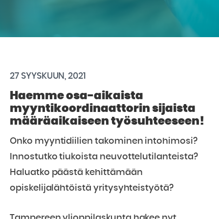
27 SYYSKUUN, 2021
Haemme osa-aikaista
myyntikoordinaattorin sijaista
määräaikaiseen työsuhteeseen!
Onko myyntidiilien takominen intohimosi?
Innostutko tiukoista neuvottelutilanteista?
Haluatko päästä kehittämään
opiskelijalähtöistä yritysyhteistyötä?
Tampereen ylioppilaskunta hakee nyt