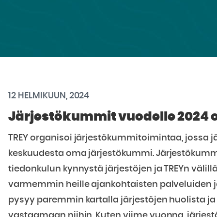
12 HELMIKUUN, 2024
Järjestökummit vuodelle 2024 o
TREY organisoi järjestökummitoimintaa, jossa jä
keskuudesta oma järjestökummi. Järjestökumm
tiedonkulun kynnystä järjestöjen ja TREYn välill
varmemmin heille ajankohtaisten palveluiden j
pysyy paremmin kartalla järjestöjen huolista ja
vastaamaan niihin. Kuten viime vuonna, järjes