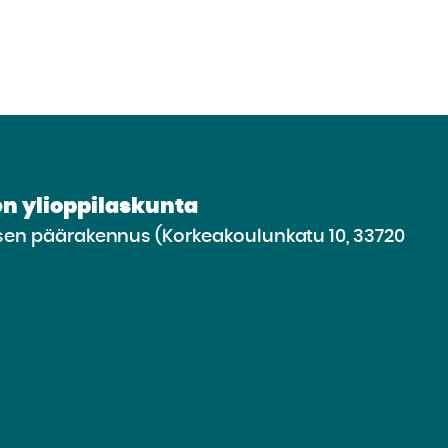
n ylioppilaskunta
n päärakennus (Korkeakoulunkatu 10, 33720
irry
lle
vustolle
be
nkedin