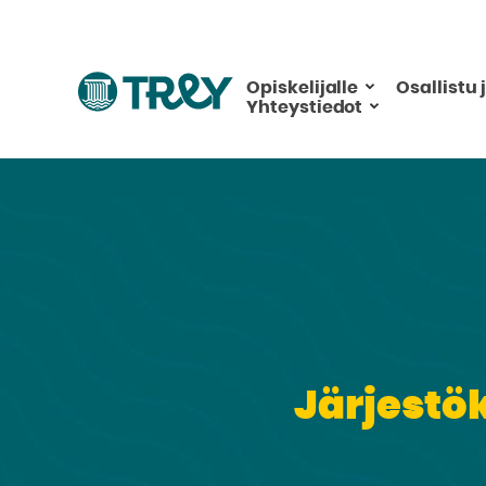
Hyppää
sisältöön
Siirry
Opiskelijalle
Osallistu 
Yhteystiedot
TREY
-
etusivulle
Järjestö