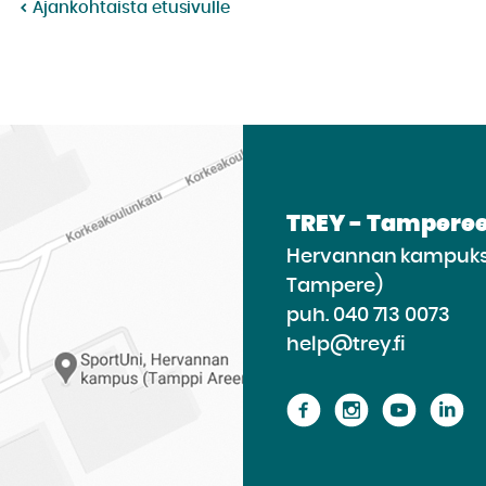
Ajankohtaista etusivulle
TREY - Tamperee
Hervannan kampukse
Tampere)
puh.
040 713 0073
help@trey.fi
Siirry
Siirry
Siirry
Si
sivustolle
sivustolle
sivusto
si
Facebook
Instagram
Youtu
Li