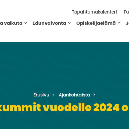
Tapahtumakalenteri
Fu
ja vaikuta
Edunvalvonta
Opiskelijaelämä
J
Etusivu
Ajankohtaista
kummit vuodelle 2024 on