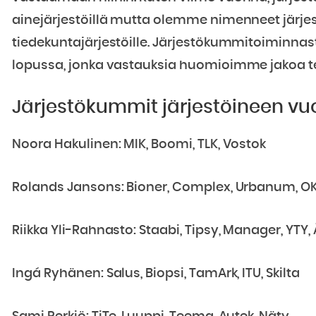
ainejärjestöillä mutta olemme nimenneet jär
tiedekuntajärjestöille. Järjestökummitoiminn
lopussa, jonka vastauksia huomioimme jakoa t
Järjestökummit järjestöineen vu
Noora Hakulinen: MIK, Boomi, TLK, Vostok
Rolands Jansons: Bioner, Complex, Urbanum, O
Riikka Yli-Rahnasto: Staabi, Tipsy, Manager, YTY,
Ingá Ryhänen: Salus, Biopsi, TamArk, ITU, Skilta