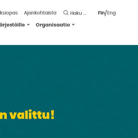
ksiopas
Ajankohtaista
Fin
Eng
Saavutett
ärjestöille
Organisaatio
Valitse
kieli:
 valittu!