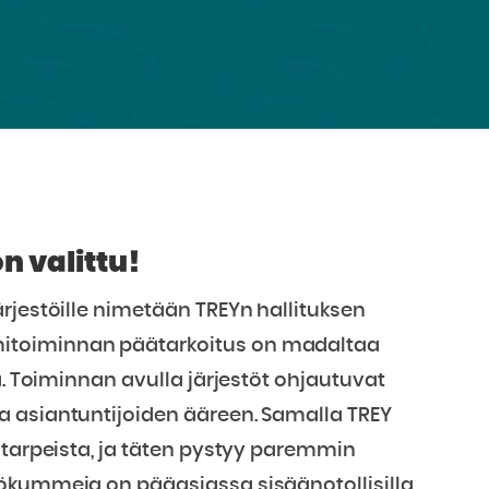
n valittu!
rjestöille nimetään TREYn hallituksen
itoiminnan päätarkoitus on madaltaa
ä. Toiminnan avulla järjestöt ohjautuvat
a asiantuntijoiden ääreen. Samalla TREY
 tarpeista, ja täten pystyy paremmin
tökummeja on pääasiassa sisäänotollisilla