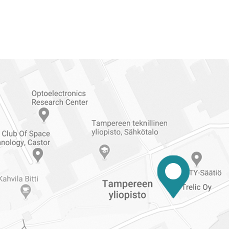
Reittiohjeet
Tampereen
ylioppilaskuntaan