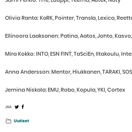
Sami Perkiö: TiTe, Luuppi, Teema, Autek, Näty
Olivia Ranta: KoRK, Pointer, Transla, Lexica, Reett
Ellinoora Laaksonen: Patina, Aatos, Johto, Kasvo
Mira Kokko: INTO, ESN FINT, TaSciEn, Iltakoulu, Inte
Anna Andersson: Mentor, Hiukkanen, TARAKI, SOS
Jemina Niskala: EMU, Robo, Kopula, YKI, Cortex
Jaa
Jaa
JAA
Twitterissä:
Facebookissa:
Uutiset