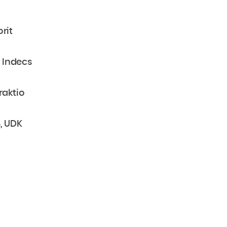
orit
, Indecs
raktio
, UDK