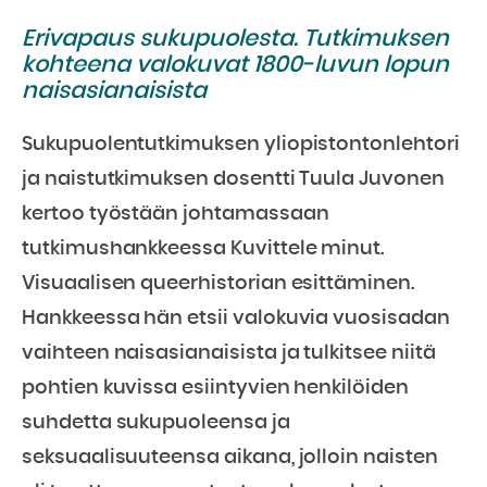
Erivapaus sukupuolesta. Tutkimuksen
kohteena valokuvat 1800-luvun lopun
naisasianaisista
Sukupuolentutkimuksen yliopistontonlehtori
ja naistutkimuksen dosentti Tuula Juvonen
kertoo työstään johtamassaan
tutkimushankkeessa Kuvittele minut.
Visuaalisen queerhistorian esittäminen.
Hankkeessa hän etsii valokuvia vuosisadan
vaihteen naisasianaisista ja tulkitsee niitä
pohtien kuvissa esiintyvien henkilöiden
suhdetta sukupuoleensa ja
seksuaalisuuteensa aikana, jolloin naisten