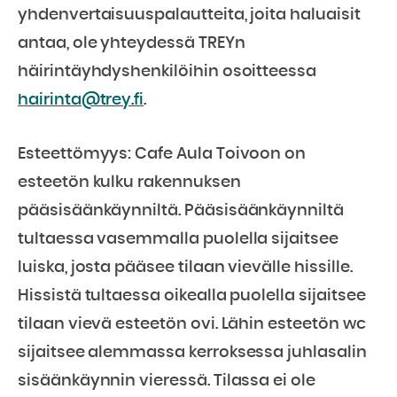
yhdenvertaisuuspalautteita, joita haluaisit
antaa, ole yhteydessä TREYn
häirintäyhdyshenkilöihin osoitteessa
hairinta@trey.fi
.
Esteettömyys: Cafe Aula Toivoon on
esteetön kulku rakennuksen
pääsisäänkäynniltä. Pääsisäänkäynniltä
tultaessa vasemmalla puolella sijaitsee
luiska, josta pääsee tilaan vievälle hissille.
Hissistä tultaessa oikealla puolella sijaitsee
tilaan vievä esteetön ovi. Lähin esteetön wc
sijaitsee alemmassa kerroksessa juhlasalin
sisäänkäynnin vieressä. Tilassa ei ole