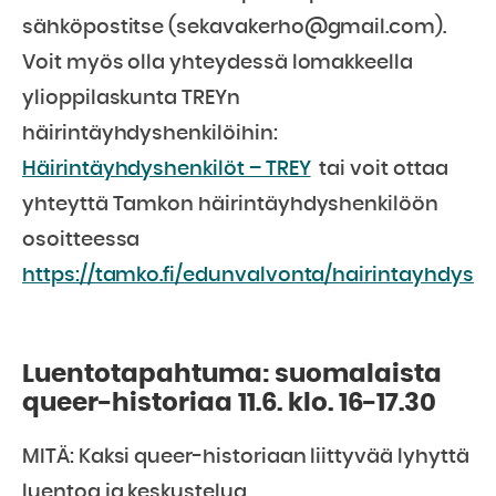
sähköpostitse (sekavakerho@gmail.com).
Voit myös olla yhteydessä lomakkeella
ylioppilaskunta TREYn
häirintäyhdyshenkilöihin:
Häirintäyhdyshenkilöt – TREY
tai voit ottaa
yhteyttä Tamkon häirintäyhdyshenkilöön
osoitteessa
https://tamko.fi/edunvalvonta/hairintayhdyshe
Luentotapahtuma: suomalaista
queer-historiaa 11.6. klo. 16-17.30
MITÄ: Kaksi queer-historiaan liittyvää lyhyttä
luentoa ja keskustelua