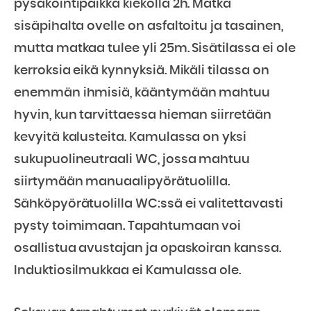
pysäköintipaikka kiekolla 2h. Matka
sisäpihalta ovelle on asfaltoitu ja tasainen,
mutta matkaa tulee yli 25m. Sisätilassa ei ole
kerroksia eikä kynnyksiä. Mikäli tilassa on
enemmän ihmisiä, kääntymään mahtuu
hyvin, kun tarvittaessa hieman siirretään
kevyitä kalusteita. Kamulassa on yksi
sukupuolineutraali WC, jossa mahtuu
siirtymään manuaalipyörätuolilla.
Sähköpyörätuolilla WC:ssä ei valitettavasti
pysty toimimaan. Tapahtumaan voi
osallistua avustajan ja opaskoiran kanssa.
Induktiosilmukkaa ei Kamulassa ole.