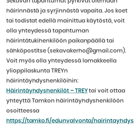
Sekavan tapahtumat pyrkivät olemaan
häirinnästä ja syrjinnästä vapaita. Jos koet
tai todistat edellä mainittua käytöstä, voit
olla yhteydessä tapahtuman
häirintätukihenkilöön paikanpäällä tai
sähköpostitse (sekavakerho@gmail.com).
Voit myös olla yhteydessä lomakkeella
ylioppilaskunta TREYn
häirintäyhdyshenkilöihin:
Häirintäyhdyshenkilöt – TREY
tai voit ottaa
yhteyttä Tamkon häirintäyhdyshenkilöön
osoitteessa
https://tamko.fi/edunvalvonta/hairintayhdyshe