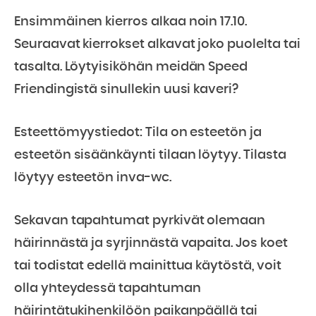
Ensimmäinen kierros alkaa noin 17.10.
Seuraavat kierrokset alkavat joko puolelta tai
tasalta. Löytyisiköhän meidän Speed
Friendingistä sinullekin uusi kaveri?
Esteettömyystiedot: Tila on esteetön ja
esteetön sisäänkäynti tilaan löytyy. Tilasta
löytyy esteetön inva-wc.
Sekavan tapahtumat pyrkivät olemaan
häirinnästä ja syrjinnästä vapaita. Jos koet
tai todistat edellä mainittua käytöstä, voit
olla yhteydessä tapahtuman
häirintätukihenkilöön paikanpäällä tai