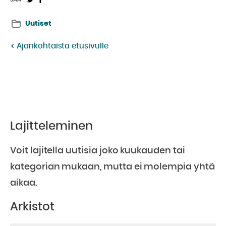
Jaa
Jaa
Twitterissä:
Facebookissa:
Uutiset
Ajankohtaista etusivulle
Lajitteleminen
Voit lajitella uutisia joko kuukauden tai
kategorian mukaan, mutta ei molempia yhtä
aikaa.
Arkistot