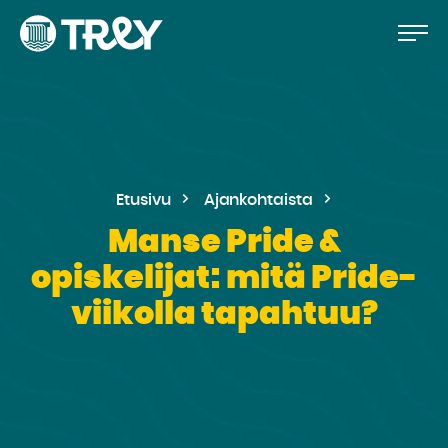
Hyppää
Siirry
TREY
sisältöön
-
etusivulle
Etusivu
Ajankohtaista
Manse Pride &
opiskelijat: mitä Pride-
viikolla tapahtuu?