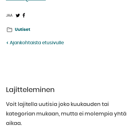
Jaa
Jaa
JAA
Twitterissä:
Facebookissa:
Uutiset
Ajankohtaista etusivulle
Lajitteleminen
Voit lajitella uutisia joko kuukauden tai
kategorian mukaan, mutta ei molempia yhtä
aikaa.