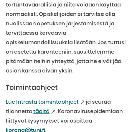
tartuntavaarallisia ja niitä voidaan käyttää
normaalisti. Opiskelijoiden ei tarvitse olla
huolissaan opetuksen järjestämisestä ja
tarvittaessa korvaavia
opiskelumahdollisuuksia lisätään. Jos tuttusi
on asetettu karanteeniin, suosittelemme
pitämään heihin yhteyttä, jotta he eivät jää
asian kanssa aivan yksin.
Toimintaohjeet
Lue Intrasta toimintaohjeet
ja seuraa
tilannetta
täältä
. Koronavirusepidemiaan
liittyvät kysymykset voi osoittaa
korona@tuni.fi
.