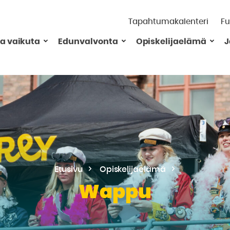
Tapahtumakalenteri
Fu
ja vaikuta
Edunvalvonta
Opiskelijaelämä
J
Etusivu
Opiskelijaelämä
Wappu