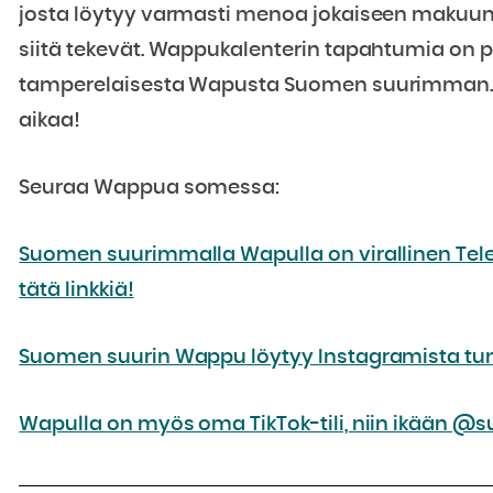
josta löytyy varmasti menoa jokaiseen makuun.
siitä tekevät. Wappukalenterin tapahtumia on per
tamperelaisesta Wapusta Suomen suurimman.
aikaa!
Seuraa Wappua somessa:
Suomen suurimmalla Wapulla on virallinen Tele
tätä linkkiä!
Suomen suurin Wappu löytyy Instagramista t
Wapulla on myös oma TikTok-tili, niin ikään 