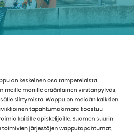
pu on keskeinen osa tamperelaista
 on meille monille eräänlainen virstanpylväs,
sälle siirtymistä. Wappu on meidän kaikkien
 kaksiviikkoinen tapahtumakimara koostuu
voimia kaikille opiskelijoille. Suomen suurin
ä toimivien järjestöjen wapputapahtumat,