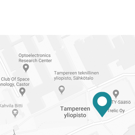
Reittiohjeet
Tampereen
ylioppilaskuntaan