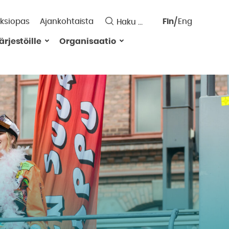
ksiopas
Ajankohtaista
Fin
Eng
Saavutett
ärjestöille
Organisaatio
Valitse
kieli: