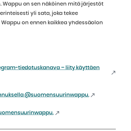
 Wappu on sen näköinen mitä järjestöt
inteisesti yli sata, joka tekee
 Wappu on ennen kaikkea yhdessäolon
gram-tiedotuskanava – liity käyttäen
unnuksella @suomensuurinwappu.
@suomensuurinwappu.