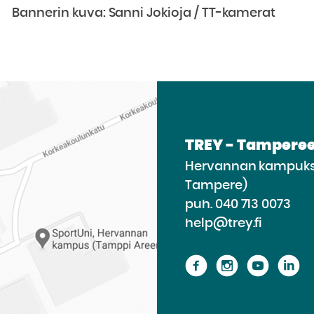
Bannerin kuva: Sanni Jokioja / TT-kamerat
TREY - Tamperee
Hervannan kampukse
Tampere)
puh.
040 713 0073
help@trey.fi
Siirry
Siirry
Siirry
Si
sivustolle
sivustolle
sivusto
si
Facebook
Instagram
Youtu
Li