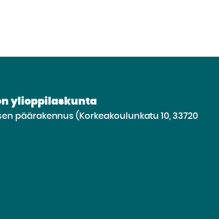
n ylioppilaskunta
n päärakennus (Korkeakoulunkatu 10, 33720
irry
lle
vustolle
be
nkedin