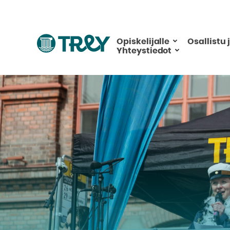
Hyppää
sisältöön
Siirry
Opiskelijalle
Osallistu 
Yhteystiedot
TREY
-
etusivulle