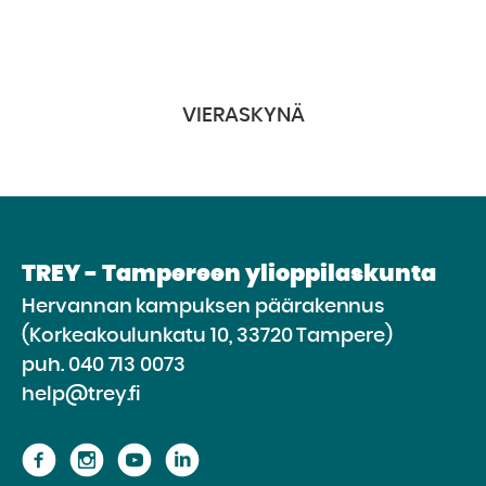
VIERASKYNÄ
TREY - Tampereen ylioppilaskunta
Hervannan kampuksen päärakennus
(Korkeakoulunkatu 10, 33720 Tampere)
puh.
040 713 0073
help@trey.fi
Siirry
Siirry
Siirry
Siirry