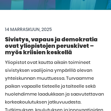
14 MARRASKUUN, 2025
Sivistys, vapaus ja demokratia
ovat yliopistojen peruskivet –
myös kriisien keskellä
Yliopistot ovat kautta aikain toimineet
sivistyksen vaalijoina ympärillä olevan
yhteiskunnan muuttuessa. Turvaamme
paikan vapaalle tieteelle ja taiteelle sekä
huolehdimme laadukkaan ja saavutettavan
korkeakoulutuksen jatkuvuudesta.
Tutkimuksen, koulutuksen ja innovaatioiden