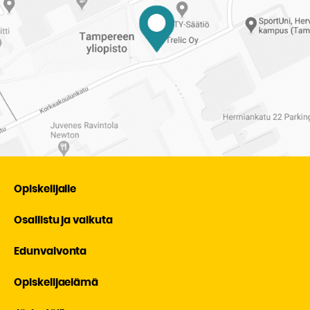
Opiskelijalle
Osallistu ja vaikuta
Edunvalvonta
Opiskelijaelämä