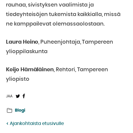
rauhaa, sivistyksen vaalimista ja
tiedeyhteisöjen tukemista kaikkialla, missä
ne kamppailevat olemassaolostaan.
Laura Heino
, Puheenjohtaja, Tampereen
ylioppilaskunta
Keijo Hämäläinen
, Rehtori, Tampereen
yliopisto
Jaa
Jaa
JAA
Twitterissä:
Facebookissa:
Blogi
Ajankohtaista etusivulle