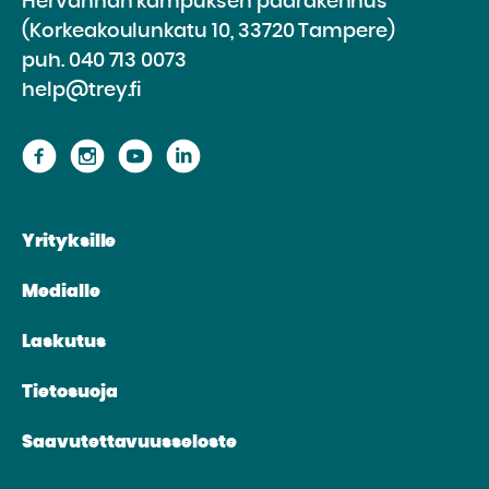
Hervannan kampuksen päärakennus
(Korkeakoulunkatu 10, 33720 Tampere)
puh.
040 713 0073
help@trey.fi
Siirry
Siirry
Siirry
Siirry
sivustolle
sivustolle
sivustolle
sivustolle
Facebook
Instagram
Youtube
Linkedin
Yrityksille
Medialle
Laskutus
Tietosuoja
Saavutettavuusseloste