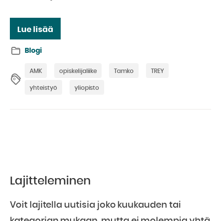
Lue lisää
Blogi
AMK
opiskelijaliike
Tamko
TREY
yhteistyö
yliopisto
Lajitteleminen
Voit lajitella uutisia joko kuukauden tai