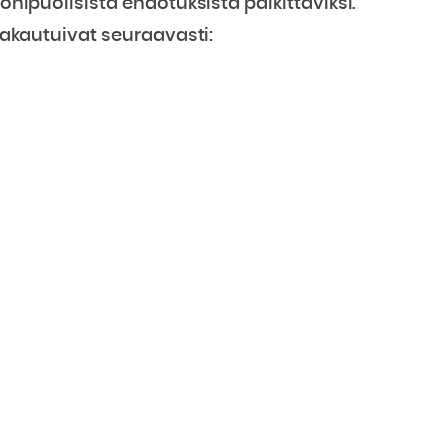
monipuolisista ehdotuksista palkittaviksi.
 jakautuivat seuraavasti: