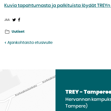
Kuvia tapahtumasta ja palkituista löydät TREYn k
Jaa
Jaa
JAA
Twitterissä:
Facebookissa:
Uutiset
Ajankohtaista etusivulle
TREY - Tamperee
Hervannan kampukse
Tampere)