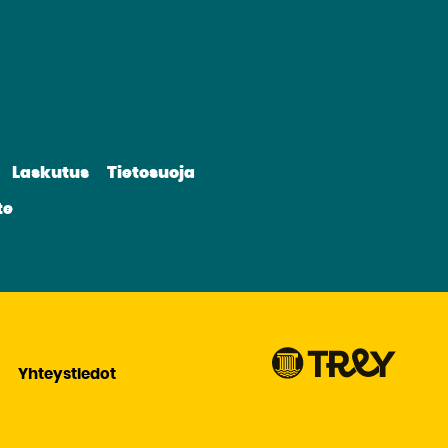
irry
lle
vustolle
be
nkedin
Laskutus
Tietosuoja
te
Yhteystiedot