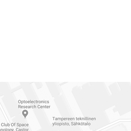
Reittiohjeet
Tampereen
ylioppilaskuntaan