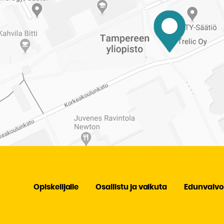
Opiskelijalle
Osallistu ja vaikuta
Edunvalvo