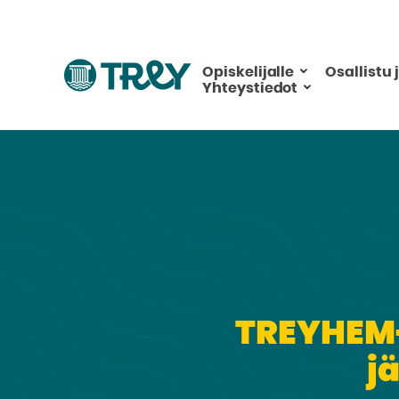
Hyppää
sisältöön
Siirry
Opiskelijalle
Osallistu 
Yhteystiedot
TREY
-
etusivulle
TREYHEM-
j