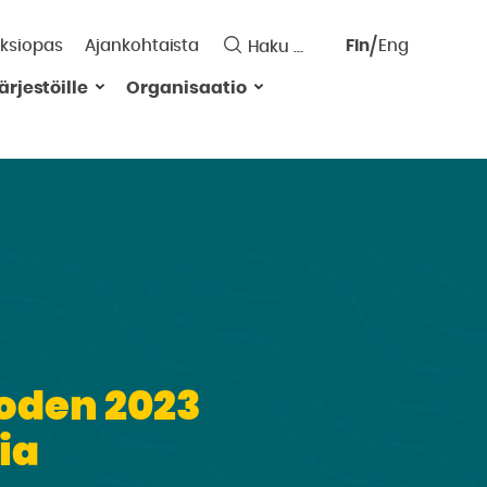
ksiopas
Ajankohtaista
Fin
Eng
Saavutett
ärjestöille
Organisaatio
Valitse
kieli:
oden 2023
ia