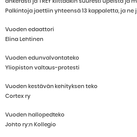
ahkerasti ja TREY kiittääkin suuresti upeista ja 
Palkintoja jaettiin yhteensä 13 kappaletta, ja ne
Vuoden edaattori
Elina Lehtinen
Vuoden edunvalvontateko
Yliopiston valtaus-protesti
Vuoden kestävän kehityksen teko
Cortex ry
Vuoden hallopedteko
Johto ry:n Kollegio