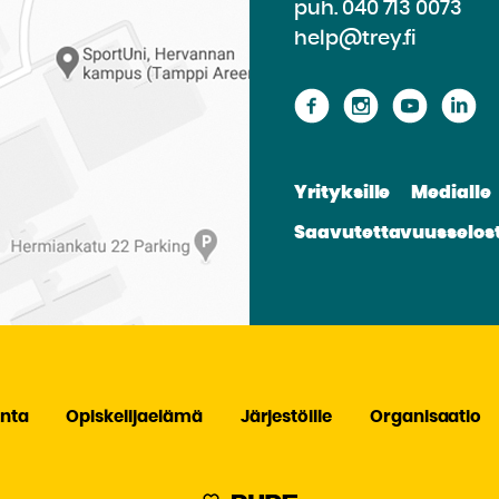
puh.
040 713 0073
help@trey.fi
Siirry
Siirry
Siirry
Si
sivustolle
sivustolle
sivusto
si
Facebook
Instagram
Youtu
Li
Yrityksille
Medialle
Saavutettavuusselos
nta
Opiskelijaelämä
Järjestöille
Organisaatio