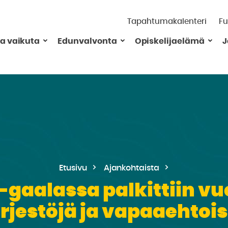
Tapahtumakalenteri
Fu
ja vaikuta
Edunvalvonta
Opiskelijaelämä
J
Etusivu
Ajankohtaista
gaalassa palkittiin vu
ärjestöjä ja vapaaehtois