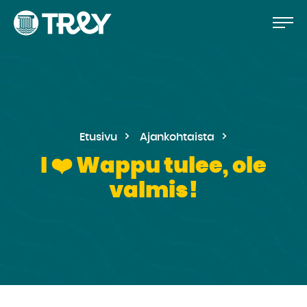
Hyppää
Siirry
TREY
sisältöön
-
etusivulle
Etusivu
Ajankohtaista
I ❤️ Wappu tulee, ole
valmis!