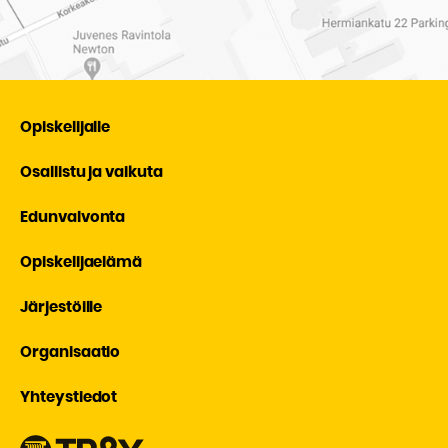
Opiskelijalle
Osallistu ja vaikuta
Edunvalvonta
Opiskelijaelämä
Järjestöille
Organisaatio
Yhteystiedot