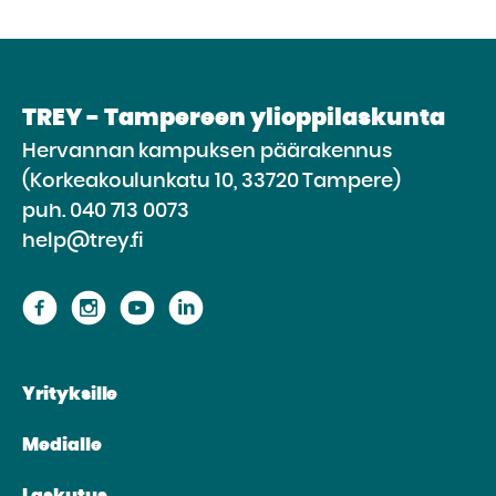
TREY - Tampereen ylioppilaskunta
Hervannan kampuksen päärakennus
(Korkeakoulunkatu 10, 33720 Tampere)
puh.
040 713 0073
help@trey.fi
Siirry
Siirry
Siirry
Siirry
sivustolle
sivustolle
sivustolle
sivustolle
Facebook
Instagram
Youtube
Linkedin
Yrityksille
Medialle
Laskutus