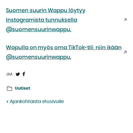
Suomen suurin Wappu löytyy
Instagramista tunnuksella
@suomensuurinwappu.
Wapulla on myös oma TikTok-tili, niin ikään
@suomensuurinwappu.
Jaa
Jaa
JAA
Twitterissä:
Facebookissa:
Uutiset
Ajankohtaista etusivulle