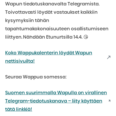
Wapun tiedotuskanavalta Telegramista.
Toivottavasti löydät vastaukset kaikkiin
kysymyksiin tähän
tapahtumakokonaisuuteen osallistumiseen
liittyen. Nähdään Etunurtsilla 14.4. 😘
Koko Wappukalenterin löydät Wapun
nettisivuilta!
Seuraa Wappua somessa:
Suomen suurimmalla Wapulla on virallinen
Telegram-tiedotuskanava – liity käyttäen
tätä linkkiä!