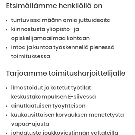
Etsimällämme henkilöllä on
tuntuvissa määrin omia juttuideoita
kiinnostusta yliopisto- ja
opiskelijamaailmaa kohtaan
intoa ja kuntoa työskennellä pienessä
toimituksessa
Tarjoamme toimitusharjoittelijalle
ilmastoidut ja katetut työtilat
keskustakampuksen E-siivessä
ainutlaatuisen työyhteisön
kuukausittaisen korvauksen menetetystä
vapaa-ajasta
johdatusta joukkoviestinnän valtateillä