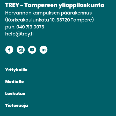
TREY - Tampereen ylioppilaskunta
Hervannan kampuksen päärakennus
(Korkeakoulunkatu 10, 33720 Tampere)
puh.
040 713 0073
help@trey.fi
Siirry
Siirry
Siirry
Siirry
sivustolle
sivustolle
sivustolle
sivustolle
Facebook
Instagram
Youtube
Linkedin
Yrityksille
Medialle
Laskutus
Tietosuoja