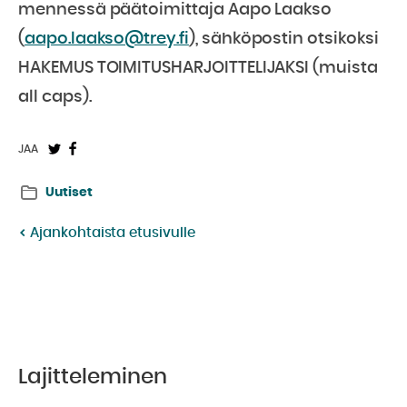
mennessä päätoimittaja Aapo Laakso
(
aapo.laakso@trey.fi
), sähköpostin otsikoksi
HAKEMUS TOIMITUSHARJOITTELIJAKSI (muista
all caps).
Jaa
Jaa
JAA
Twitterissä:
Facebookissa:
Uutiset
Ajankohtaista etusivulle
Lajitteleminen