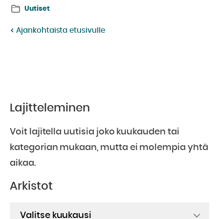
Twitterissä:
Facebookissa:
Uutiset
Ajankohtaista etusivulle
Lajitteleminen
Voit lajitella uutisia joko kuukauden tai
kategorian mukaan, mutta ei molempia yhtä
aikaa.
Arkistot
Arkistot