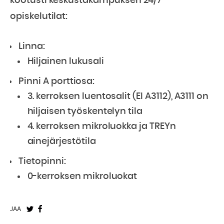
kootusti keskustakampuksen 24/7
opiskelutilat:
Linna:
Hiljainen lukusali
Pinni A porttiosa:
3. kerroksen luentosalit (EI A3112), A3111 on
hiljaisen työskentelyn tila
4. kerroksen mikroluokka ja TREYn
ainejärjestötila
Tietopinni:
0-kerroksen mikroluokat
Jaa
Jaa
JAA