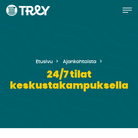
Hyppää
Siirry
TREY
sisältöön
-
etusivulle
Etusivu
Ajankohtaista
24/7 tilat
keskustakampuksella