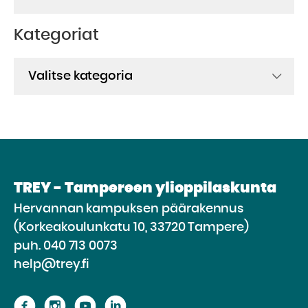
Kategoriat
Kategoriat
TREY - Tampereen ylioppilaskunta
Hervannan kampuksen päärakennus
(Korkeakoulunkatu 10, 33720 Tampere)
puh.
040 713 0073
help@trey.fi
Siirry
Siirry
Siirry
Siirry