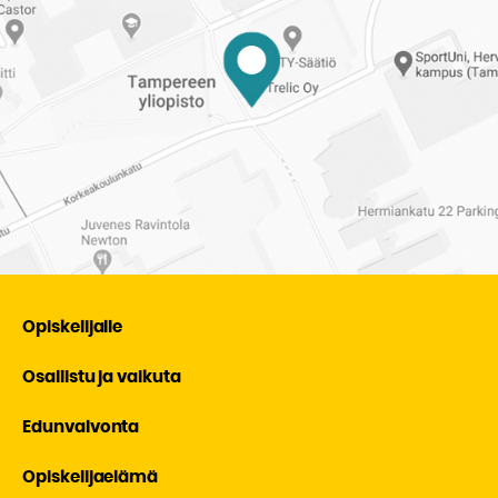
Opiskelijalle
Osallistu ja vaikuta
Edunvalvonta
Opiskelijaelämä