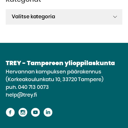
Kategoriat
TREY - Tampereen ylioppilaskunta
Hervannan kampuksen päärakennus
(Korkeakoulunkatu 10, 33720 Tampere)
puh.
040 713 0073
help@trey.fi
Siirry
Siirry
Siirry
Siirry
sivustolle
sivustolle
sivustolle
sivustolle