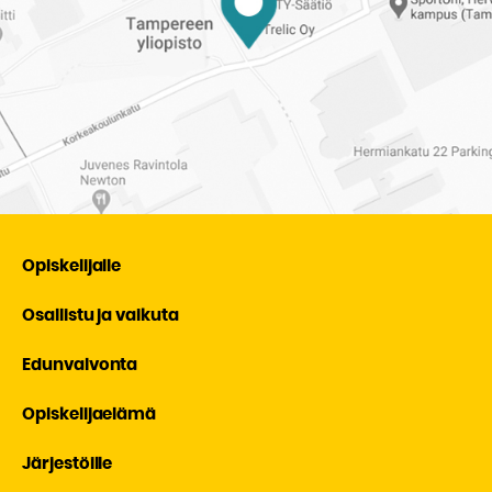
Opiskelijalle
Osallistu ja vaikuta
Edunvalvonta
Opiskelijaelämä
Järjestöille