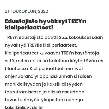
31 TOUKOKUUN, 2022
Edustajisto hyväksyi TREYn
kieliperiaatteet!
TREYn edustajisto päätti 25.5. kokouksessaan
hyväksyä TREYlle kieliperiaatteet.
Kieliperiaatteet kuvaavat TREYn käytäntöjä
siitä, miten eri kieliä halutaan käytettävän eri
tilanteissa. Kieliperiaatteet toimivat
ohjenuorana ylioppilaskunnan sisäisen
monikielisyyden ja kaksikielisyyden
toteuttamisessa ja niissä asetetaan
tavoitteetmyös yliopiston moni- ja
kaksikielisyydelle.