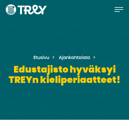
Hyppää
Siirry
TREY
sisältöön
-
etusivulle
Etusivu
Ajankohtaista
Edustajisto hyväksyi
TREYn kieliperiaatteet!