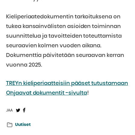
Kieliperiaatedokumentin tarkoituksena on
tukea kansainvälisten asioiden toiminnan
suunnittelua ja tavoitteiden toteuttamista
seuraavien kolmen vuoden aikana.
Dokumenttia päivitetään seuraavan kerran
vuonna 2025.
TREYn kieliperiaatteisiin pääset tutustamaan
Ohjaavat dokumentit -sivulta
!
Jaa
Jaa
JAA
Twitterissä:
Facebookissa:
Uutiset