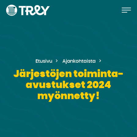
Hyppää
Siirry
TREY
sisältöön
-
etusivulle
Etusivu
Ajankohtaista
Järjestöjen toiminta-
avustukset 2024
myönnetty!