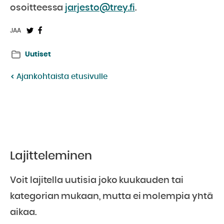
osoitteessa
jarjesto@trey.fi
.
Jaa
Jaa
JAA
Twitterissä:
Facebookissa:
Uutiset
Ajankohtaista etusivulle
Lajitteleminen
Voit lajitella uutisia joko kuukauden tai
kategorian mukaan, mutta ei molempia yhtä
aikaa.