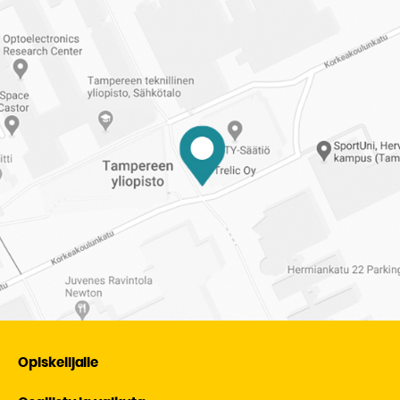
Tampereen
ylioppilaskuntaan
Opiskelijalle