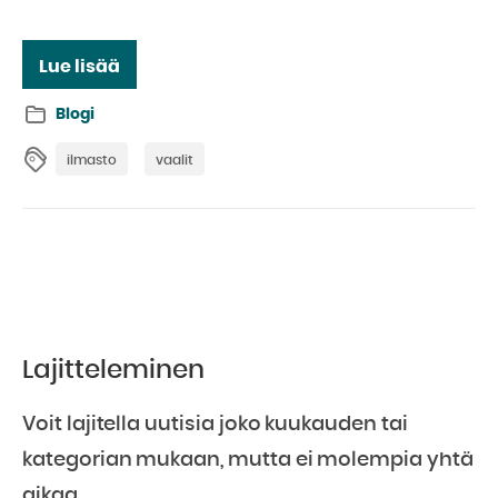
Lue lisää
Blogi
ilmasto
vaalit
Lajitteleminen
Voit lajitella uutisia joko kuukauden tai
kategorian mukaan, mutta ei molempia yhtä
aikaa.