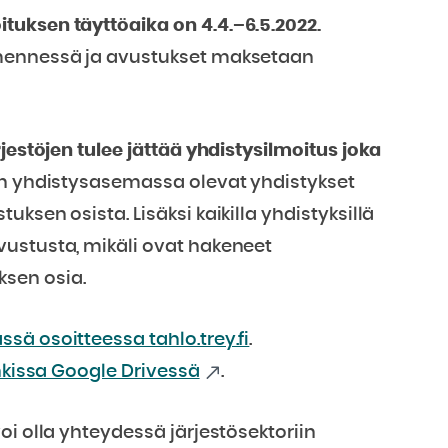
tuksen täyttöaika on 4.4.–6.5.2022.
 mennessä ja avustukset maksetaan
jestöjen tulee jättää yhdistysilmoitus joka
an yhdistysasemassa olevat yhdistykset
ksen osista. Lisäksi kaikilla yhdistyksillä
vustusta, mikäli ovat hakeneet
sen osia.
sä osoitteessa tahlo.trey.fi
.
ankissa Google Drivessä
.
oi olla yhteydessä järjestösektoriin