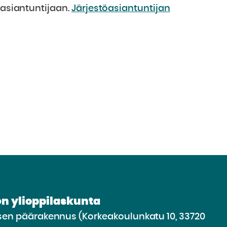
öasiantuntijaan.
Järjestöasiantuntijan
n ylioppilaskunta
n päärakennus (Korkeakoulunkatu 10, 33720