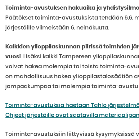
Toiminta-avustuksen hakuaika ja yhdistysilmoi
Päätökset toiminta-avustuksista tehdään 6.6.
järjestöille viimeistään 6. heinäkuuta.
Kaikkien ylioppilaskunnan piirissä toimivien jär
vuosi.
Lisäksi kaikki Tampereen ylioppilaskunn
voivat hakea molempia tai toista toiminta-avustu
on mahdollisuus hakea ylioppilastalosäätiön a
jompaakumpaa tai molempia toiminta-avustuk
Toiminta-avustuksia haetaan Tahlo järjestelmäs
Ohjeet järjestöille ovat saatavilla materiaalip
Toiminta-avustuksiin liittyvissä kysymyksissä v