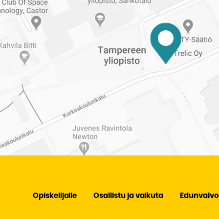
Opiskelijalle
Osallistu ja vaikuta
Edunvalvo