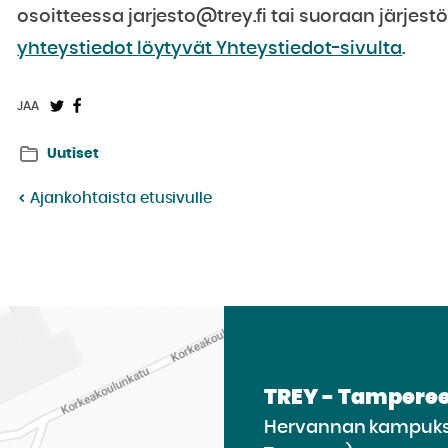
osoitteessa jarjesto@trey.fi tai suoraan järjest
yhteystiedot löytyvät Yhteystiedot-sivulta
.
Jaa
Jaa
JAA
Twitterissä:
Facebookissa:
Uutiset
Ajankohtaista etusivulle
TREY - Tamperee
Hervannan kampukse