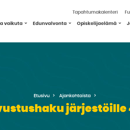
Tapahtumakalenteri
Fu
ja vaikuta
Edunvalvonta
Opiskelijaelämä
J
Etusivu
Ajankohtaista
stushaku järjestöille 