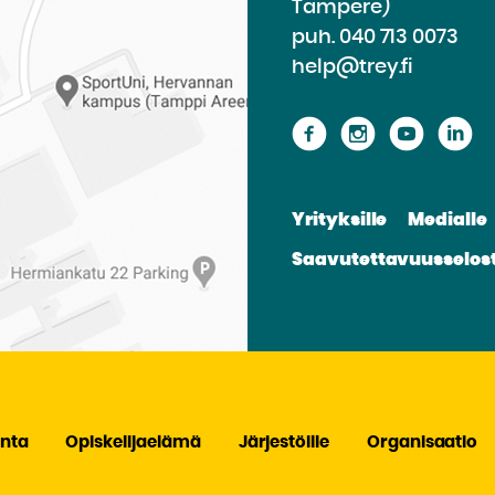
Tampere)
puh.
040 713 0073
help@trey.fi
Siirry
Siirry
Siirry
Si
sivustolle
sivustolle
sivusto
si
Facebook
Instagram
Youtu
Li
Yrityksille
Medialle
Saavutettavuusselos
nta
Opiskelijaelämä
Järjestöille
Organisaatio