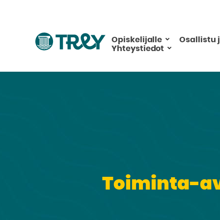
Hyppää
sisältöön
Siirry
Opiskelijalle
Osallistu 
Yhteystiedot
TREY
-
etusivulle
Toiminta-avu