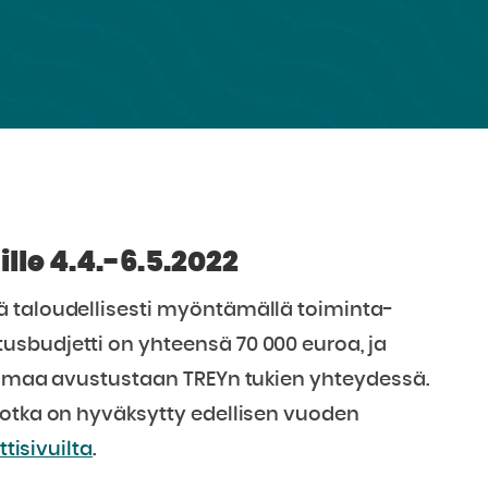
le 4.4.-6.5.2022
ä taloudellisesti myöntämällä toiminta-
sbudjetti on yhteensä 70 000 euroa, ja
a omaa avustustaan TREYn tukien yhteydessä.
jotka on hyväksytty edellisen vuoden
tisivuilta
.