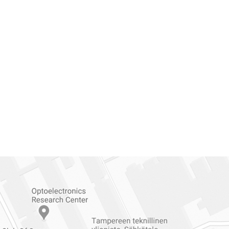
Reittiohjeet
Tampereen
ylioppilaskuntaan