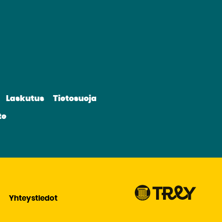
irry
lle
vustolle
be
nkedin
Laskutus
Tietosuoja
te
Yhteystiedot