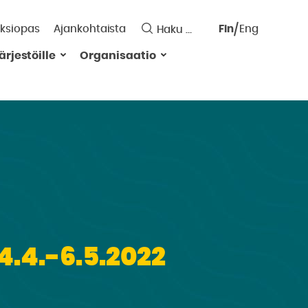
ksiopas
Ajankohtaista
Fin
Eng
Saavutett
ärjestöille
Organisaatio
Valitse
kieli:
4.4.-6.5.2022