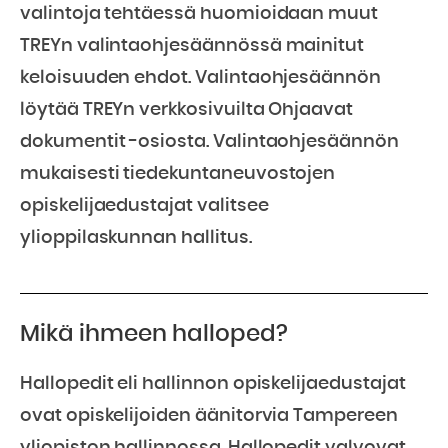
valintoja tehtäessä huomioidaan muut
TREYn valintaohjesäännössä mainitut
keloisuuden ehdot. Valintaohjesäännön
löytää TREYn verkkosivuilta Ohjaavat
dokumentit -osiosta. Valintaohjesäännön
mukaisesti tiedekuntaneuvostojen
opiskelijaedustajat valitsee
ylioppilaskunnan hallitus.
Mikä ihmeen halloped?
Hallopedit eli hallinnon opiskelijaedustajat
ovat opiskelijoiden äänitorvia Tampereen
yliopiston hallinnossa. Hallopedit valvovat