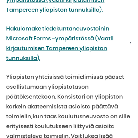
ympäristössä (Vaatii kirjautumisen
Tampereen yliopiston tunnuksilla).
Hakulomake tiedekuntaneuvostoihin
Microsoft Forms -ympäristössä (Vaatii
kirjautumisen Tampereen yliopiston
tunnuksilla).
Yliopiston yhteisissä toimielimissä pääset
osallistumaan yliopistotason
päätöksentekoon. Konsistori on yliopiston
korkein akateemisista asioista päättävä
toimielin, kun taas koulutusneuvosto on sille
erityisesti koulutukseen liittyviä asioita
valmisteleva toimielin. Voit lukea lisää