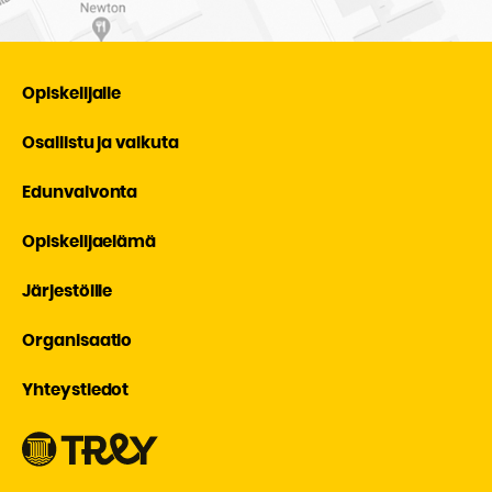
Opiskelijalle
Osallistu ja vaikuta
Edunvalvonta
Opiskelijaelämä
Järjestöille
Organisaatio
Yhteystiedot