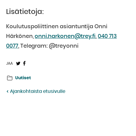
Lisätietoja:
Koulutuspoliittinen asiantuntija Onni
Härkönen,
onni.harkonen@trey.fi
,
040 713
0077
, Telegram: @treyonni
Jaa
Jaa
JAA
Twitterissä:
Facebookissa:
Uutiset
Ajankohtaista etusivulle