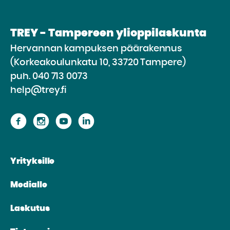
TREY - Tampereen ylioppilaskunta
Hervannan kampuksen päärakennus
(Korkeakoulunkatu 10, 33720 Tampere)
puh.
040 713 0073
help@trey.fi
Siirry
Siirry
Siirry
Siirry
sivustolle
sivustolle
sivustolle
sivustolle
Facebook
Instagram
Youtube
Linkedin
Yrityksille
Medialle
Laskutus