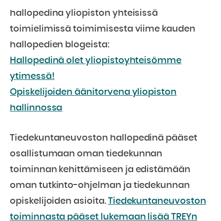
hallopedina yliopiston yhteisissä
toimielimissä toimimisesta viime kauden
hallopedien blogeista:
Hallopedinä olet yliopistoyhteisömme
ytimessä!
Opiskelijoiden äänitorvena yliopiston
hallinnossa
Tiedekuntaneuvoston hallopedinä pääset
osallistumaan oman tiedekunnan
toiminnan kehittämiseen ja edistämään
oman tutkinto-ohjelman ja tiedekunnan
opiskelijoiden asioita.
Tiedekuntaneuvoston
toiminnasta pääset lukemaan lisää TREYn