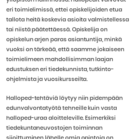
eri toimielimissä, ettei opiskelijoiden etua
tallota heitä koskevia asioita valmistellessa
tai niistä päätettäessä. Opiskelija on
opiskelun arjen paras asiantuntija, minkä
vuoksi on tärkeää, että saamme jokaiseen
toimielimeen mahdollisimman laajan
edustuksen eri tiedekunnista, tutkinto-
ohjelmista ja vuosikursseilta.
Halloped-tehtäviä löytyy niin pidempään
edunvalvontatyötä tehneille kuin vasta
halloped-uraa aloitteleville. Esimerkiksi
tiedekuntaneuvostojen toiminnan
sijoittuminen lähelle omia opintoja on