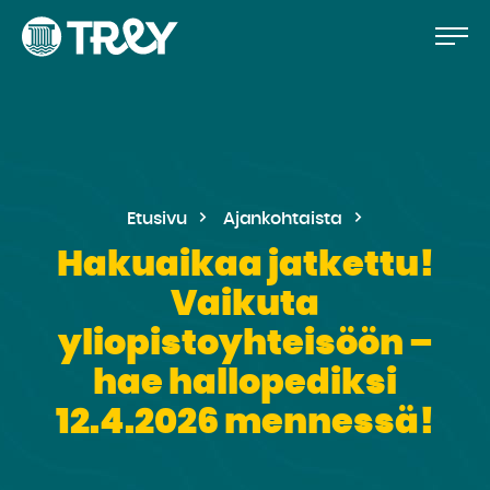
Hyppää
Siirry
TREY
sisältöön
-
etusivulle
Etusivu
Ajankohtaista
Hakuaikaa jatkettu!
Vaikuta
yliopistoyhteisöön –
hae hallopediksi
12.4.2026 mennessä!