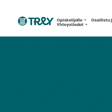
Hyppää
sisältöön
Siirry
Opiskelijalle
Osallistu 
Yhteystiedot
TREY
-
etusivulle