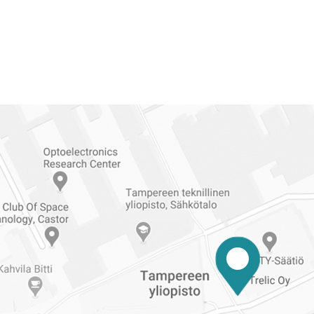
Reittiohjeet
Tampereen
ylioppilaskuntaan