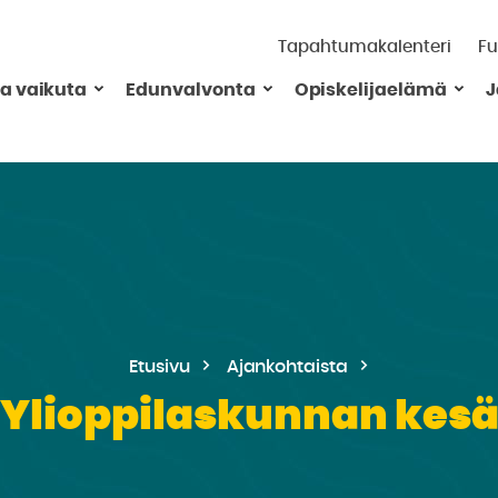
Tapahtumakalenteri
Fu
ja vaikuta
Edunvalvonta
Opiskelijaelämä
J
Etusivu
Ajankohtaista
Ylioppilaskunnan kes