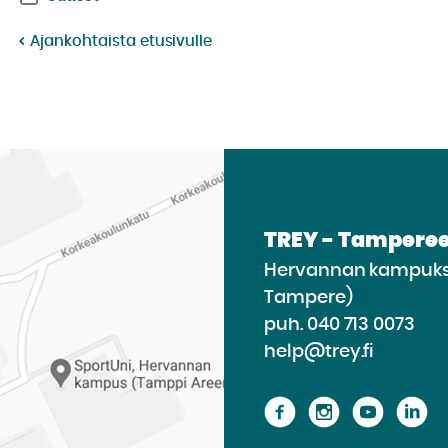
Ajankohtaista etusivulle
TREY - Tamperee
Hervannan kampukse
Tampere)
puh.
040 713 0073
help@trey.fi
Siirry
Siirry
Siirry
Si
sivustolle
sivustolle
sivusto
si