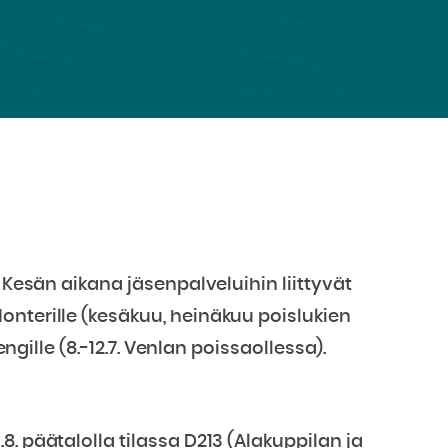
 Kesän aikana jäsenpalveluihin liittyvät
onterille (kesäkuu, heinäkuu poislukien
engille (8.-12.7. Venlan poissaollessa).
. päätalolla tilassa D213 (Alakuppilan ja