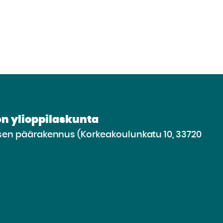
n ylioppilaskunta
n päärakennus (Korkeakoulunkatu 10, 33720
irry
lle
vustolle