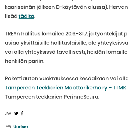
kaariseinän jälkeen D-käytävän alussa). Hervan
lisää
täältä
.
TREYn hallitus lomailee 20.6.-31.7. ja työntekijä
asiaa yksittäisille hallituslaisille, ole yhteyksis
voi olla yhteyksissä tavallisesti, heidän lomaill
henkilön pariin.
Pakettiauton vuokrauksessa kesäaikaan voi oll
Tampereen Teekkarien Moottorikerho ry – TTMK
Tampereen teekkarien PerinneSeura.
Jaa
Jaa
JAA
Twitterissä:
Facebookissa:
Uutiset