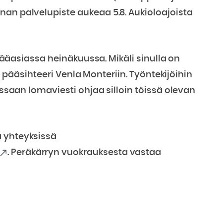
nan palvelupiste aukeaa 5.8. Aukioloajoista
t pääasiassa heinäkuussa. Mikäli sinulla on
sä pääsihteeri Venla Monteriin. Työntekijöihin
essaan lomaviesti ohjaa silloin töissä olevan
a yhteyksissä
. Peräkärryn vuokrauksesta vastaa