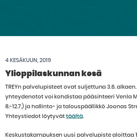
4 KESÄKUUN, 2019
Ylioppilaskunnan kesä
TREYn palvelupisteet ovat suljettuna 3.6. alkaen.
yhteydenotot voi kohdistaa pääsihteeri Venla M
8.-12.7.) ja hallinto- ja talouspäällikkö Joonas Str
Yhteystiedot löytyvät
täältä
.
Keskustakampuksen uusi palvelupiste aloittaa 1.8