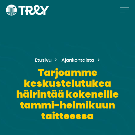
Hyppää
Siirry
TREY
sisältöön
-
etusivulle
Etusivu
Ajankohtaista
Tarjoamme
keskustelutukea
häirintää kokeneille
tammi-helmikuun
taitteessa