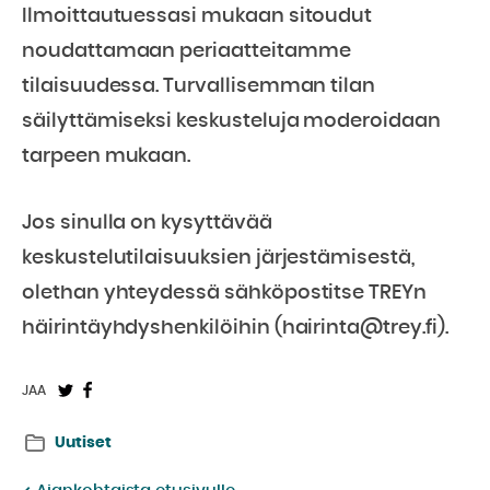
Ilmoittautuessasi mukaan sitoudut
noudattamaan periaatteitamme
tilaisuudessa. Turvallisemman tilan
säilyttämiseksi keskusteluja moderoidaan
tarpeen mukaan.
Jos sinulla on kysyttävää
keskustelutilaisuuksien järjestämisestä,
olethan yhteydessä sähköpostitse TREYn
häirintäyhdyshenkilöihin (hairinta@trey.fi).
Jaa
Jaa
JAA
Twitterissä:
Facebookissa:
Uutiset