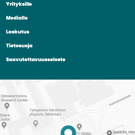
Yrityksille
Medialle
Laskutus
Tietosuoja
Saavutettavuusseloste
Reittiohjeet
Tampereen
ylioppilaskuntaan