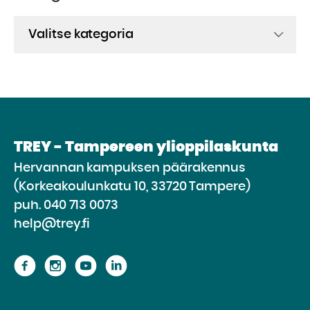
Kategoriat
TREY - Tampereen ylioppilaskunta
Hervannan kampuksen päärakennus
(Korkeakoulunkatu 10, 33720 Tampere)
puh.
040 713 0073
help@trey.fi
Siirry
Siirry
Siirry
Siirry
sivustolle
sivustolle
sivustolle
sivustolle
Facebook
Instagram
Youtube
Linkedin