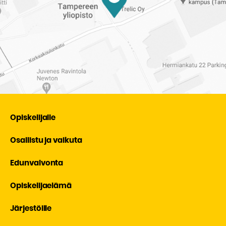
Opiskelijalle
Osallistu ja vaikuta
Edunvalvonta
Opiskelijaelämä
Järjestöille