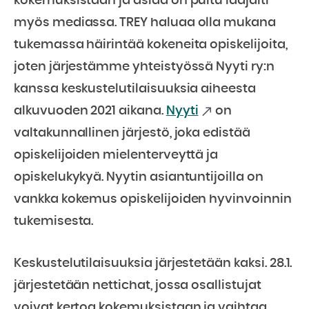
kokemuksistaan ja asiaa on puitu laajalti
myös mediassa. TREY haluaa olla mukana
tukemassa häirintää kokeneita opiskelijoita,
joten järjestämme yhteistyössä Nyyti ry:n
kanssa keskustelutilaisuuksia aiheesta
alkuvuoden 2021 aikana.
Nyyti
on
valtakunnallinen järjestö, joka edistää
opiskelijoiden mielenterveyttä ja
opiskelukykyä. Nyytin asiantuntijoilla on
vankka kokemus opiskelijoiden hyvinvoinnin
tukemisesta.
Keskustelutilaisuuksia järjestetään kaksi. 28.1.
järjestetään nettichat, jossa osallistujat
voivat kertoa kokemuksistaan ja vaihtaa