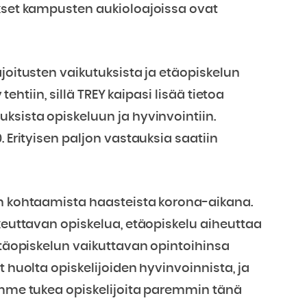
ukset kampusten aukioloajoissa ovat
joitusten vaikutuksista ja etäopiskelun
 tehtiin, sillä TREY kaipasi lisää tietoa
ksista opiskeluun ja hyvinvointiin.
. Erityisen paljon vastauksia saatiin
en kohtaamista haasteista korona-aikana.
ikeuttavan opiskelua, etäopiskelu aiheuttaa
 etäopiskelun vaikuttavan opintoihinsa
t huolta opiskelijoiden hyvinvoinnista, ja
simme tukea opiskelijoita paremmin tänä