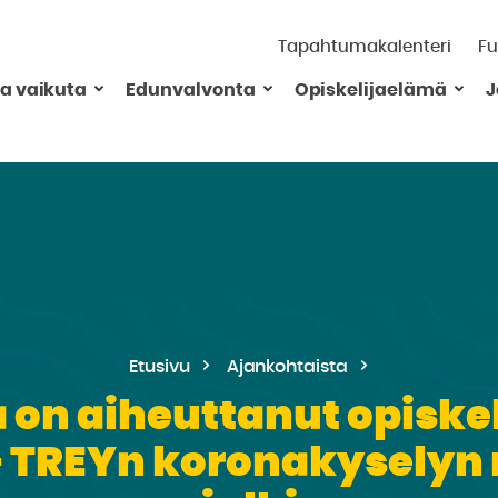
Tapahtumakalenteri
Fu
ja vaikuta
Edunvalvonta
Opiskelijaelämä
J
Etusivu
Ajankohtaista
on aiheuttanut opiskel
– TREYn koronakyselyn r