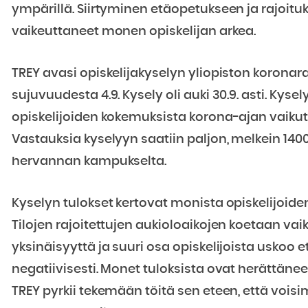
ympärillä. Siirtyminen etäopetukseen ja rajoit
vaikeuttaneet monen opiskelijan arkea.
TREY avasi opiskelijakyselyn yliopiston koronara
sujuvuudesta 4.9. Kysely oli auki 30.9. asti. Kysely
opiskelijoiden kokemuksista korona-ajan vaikutu
Vastauksia kyselyyn saatiin paljon, melkein 1400
hervannan kampukselta.
Kyselyn tulokset kertovat monista opiskelijoid
Tilojen rajoitettujen aukioloaikojen koetaan va
yksinäisyyttä ja suuri osa opiskelijoista uskoo
negatiivisesti. Monet tuloksista ovat herättänee
TREY pyrkii tekemään töitä sen eteen, että voi