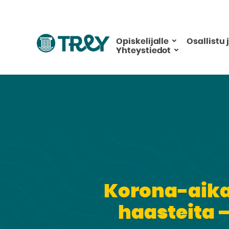
Hyppää
sisältöön
Siirry
Opiskelijalle
Osallistu 
Yhteystiedot
TREY
-
etusivulle
Korona-aika 
haasteita 