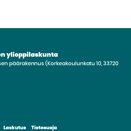
n ylioppilaskunta
n päärakennus (Korkeakoulunkatu 10, 33720
irry
lle
vustolle
be
nkedin
Laskutus
Tietosuoja