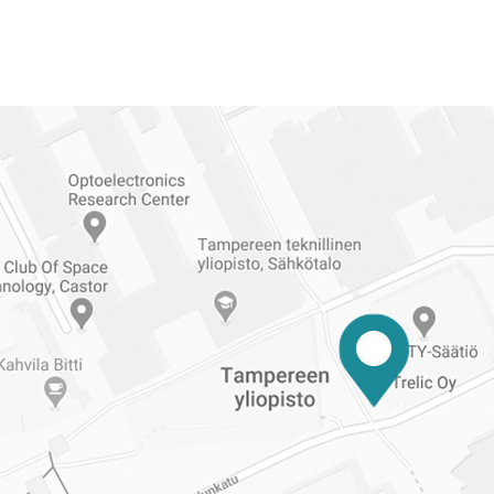
Reittiohjeet
Tampereen
ylioppilaskuntaan