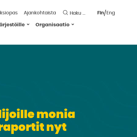
ksiopas
Ajankohtaista
Fin
Eng
Saavutett
ärjestöille
Organisaatio
Valitse
kieli:
ijoille monia
aportit nyt