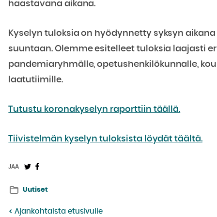
haastavana aikana.
Kyselyn tuloksia on hyödynnetty syksyn aikana
suuntaan. Olemme esitelleet tuloksia laajasti e
pandemiaryhmälle, opetushenkilökunnalle, kou
laatutiimille.
Tutustu koronakyselyn raporttiin täällä.
Tiivistelmän kyselyn tuloksista löydät täältä.
Jaa
Jaa
JAA
Twitterissä:
Facebookissa:
Uutiset
Ajankohtaista etusivulle