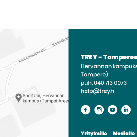
TREY - Tamperee
Hervannan kampukse
Tampere)
puh.
040 713 0073
help@trey.fi
Siirry
Siirry
Siirry
Si
sivustolle
sivustolle
sivusto
si
Facebook
Instagram
Youtu
Li
Yrityksille
Medialle