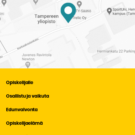
Opiskelijalle
Osallistu ja vaikuta
Edunvalvonta
Opiskelijaelämä