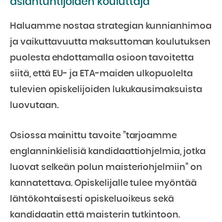
asiantuntijoiden kouluttaja
Haluamme nostaa strategian kunnianhimoa
ja vaikuttavuutta maksuttoman koulutuksen
puolesta ehdottamalla osioon tavoitetta
siitä, että EU- ja ETA-maiden ulkopuolelta
tulevien opiskelijoiden lukukausimaksuista
luovutaan.
Osiossa mainittu tavoite ”tarjoamme
englanninkielisiä kandidaattiohjelmia, jotka
luovat selkeän polun maisteriohjelmiin” on
kannatettava. Opiskelijalle tulee myöntää
lähtökohtaisesti opiskeluoikeus sekä
kandidaatin että maisterin tutkintoon.