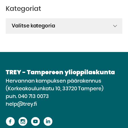
Kategoriat
Kategoriat
TREY - Tampereen ylioppilaskunta
Hervannan kampuksen päärakennus
(Korkeakoulunkatu 10, 33720 Tampere)
puh.
040 713 0073
help@trey.fi
Siirry
Siirry
Siirry
Siirry