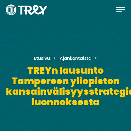
Hyppää
Siirry
TREY
sisältöön
-
etusivulle
Etusivu
Ajankohtaista
TREYn lausunto
Tampereen yliopiston
kansainvälisyysstrategi
luonnoksesta