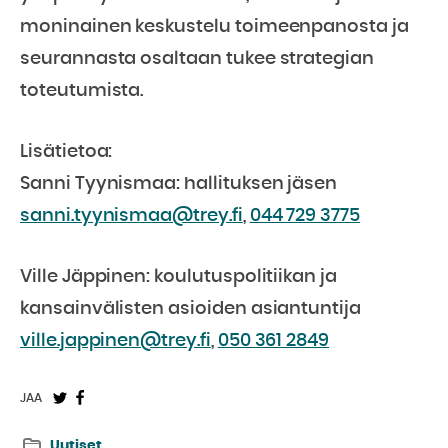
moninainen keskustelu toimeenpanosta ja
seurannasta osaltaan tukee strategian
toteutumista.
Lisätietoa:
Sanni Tyynismaa: hallituksen jäsen
sanni.tyynismaa@trey.fi
,
044 729 3775
Ville Jäppinen: koulutuspolitiikan ja
kansainvälisten asioiden asiantuntija
ville.jappinen@trey.fi
,
050 361 2849
Jaa
Jaa
JAA
Twitterissä:
Facebookissa:
Uutiset