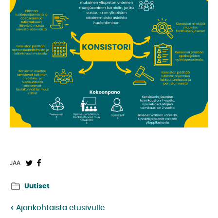
Jaa
Jaa
JAA
Twitterissä:
Facebookissa:
Uutiset
Ajankohtaista etusivulle