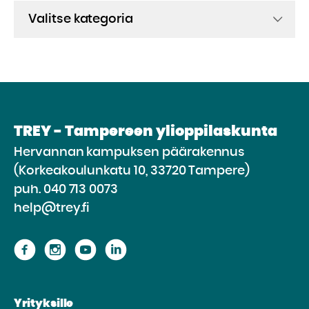
Kategoriat
TREY - Tampereen ylioppilaskunta
Hervannan kampuksen päärakennus
(Korkeakoulunkatu 10, 33720 Tampere)
puh.
040 713 0073
help@trey.fi
Siirry
Siirry
Siirry
Siirry
sivustolle
sivustolle
sivustolle
sivustolle
Facebook
Instagram
Youtube
Linkedin
Yrityksille