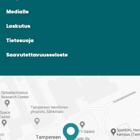
Medialle
Laskutus
Tietosuoja
Saavutettavuusseloste
Reittiohjeet
Tampereen
ylioppilaskuntaan