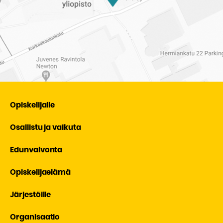
Opiskelijalle
Osallistu ja vaikuta
Edunvalvonta
Opiskelijaelämä
Järjestöille
Organisaatio