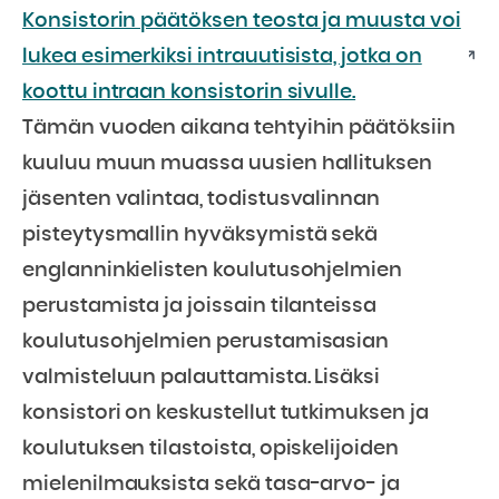
Konsistorin päätöksen teosta ja muusta voi
lukea esimerkiksi intrauutisista, jotka on
koottu intraan konsistorin sivulle.
Tämän vuoden aikana tehtyihin päätöksiin
kuuluu muun muassa uusien hallituksen
jäsenten valintaa, todistusvalinnan
pisteytysmallin hyväksymistä sekä
englanninkielisten koulutusohjelmien
perustamista ja joissain tilanteissa
koulutusohjelmien perustamisasian
valmisteluun palauttamista. Lisäksi
konsistori on keskustellut tutkimuksen ja
koulutuksen tilastoista, opiskelijoiden
mielenilmauksista sekä tasa-arvo- ja