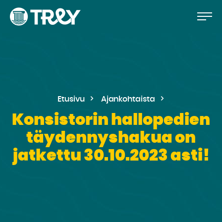
Hyppää
Siirry
TREY
sisältöön
-
etusivulle
Etusivu
Ajankohtaista
Konsistorin hallopedien
täydennyshakua on
jatkettu 30.10.2023 asti!