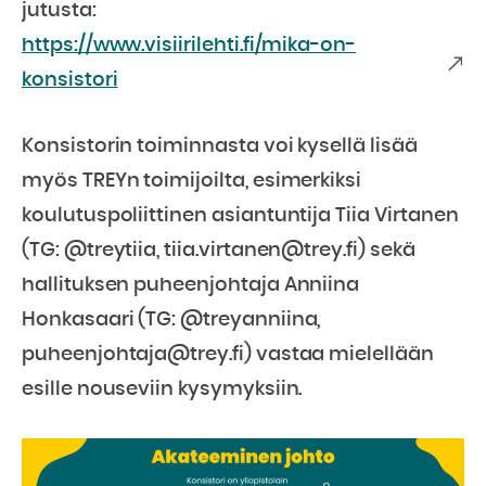
jutusta:
https://www.visiirilehti.fi/mika-on-
konsistori
Konsistorin toiminnasta voi kysellä lisää
myös TREYn toimijoilta, esimerkiksi
koulutuspoliittinen asiantuntija Tiia Virtanen
(TG: @treytiia, tiia.virtanen@trey.fi) sekä
hallituksen puheenjohtaja Anniina
Honkasaari (TG: @treyanniina,
puheenjohtaja@trey.fi) vastaa mielellään
esille nouseviin kysymyksiin.