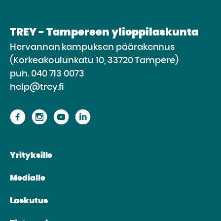
TREY - Tampereen ylioppilaskunta
Hervannan kampuksen päärakennus
(Korkeakoulunkatu 10, 33720 Tampere)
puh.
040 713 0073
help@trey.fi
Siirry
Siirry
Siirry
Siirry
sivustolle
sivustolle
sivustolle
sivustolle
Facebook
Instagram
Youtube
Linkedin
Yrityksille
Medialle
Laskutus