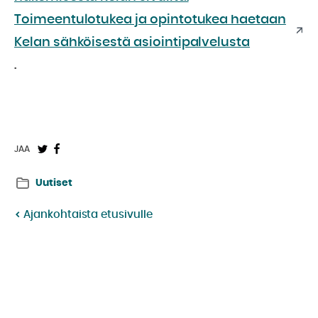
Toimeentulotukea ja opintotukea haetaan
Kelan sähköisestä asiointipalvelusta
.
Jaa
Jaa
JAA
Twitterissä:
Facebookissa:
Uutiset
Ajankohtaista etusivulle