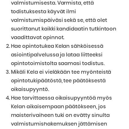
valmistumisesta. Varmista, että
todistuksesta käyvät ilmi
valmistumispäiväsi sekä se, että olet
suorittanut kaikki kandidaatin tutkintoon
vaadittavat opinnot.
Hae opintotukea Kelan sähköisessä
asiointipalvelussa ja lataa liitteeksi
opintotoimistolta saamasi todistus.
Mikäli Kela ei vieläkään tee myönteistä
opintotukipäätöstä, tee päätöksestä
oikaisupyyntö.
Hae tarvittaessa oikaisupyyntöä myös
Kelan aikaisempaan päätökseen, jos
maisterivaiheen tuki on evätty sinulta
valmistumishakemuksen jättämisen