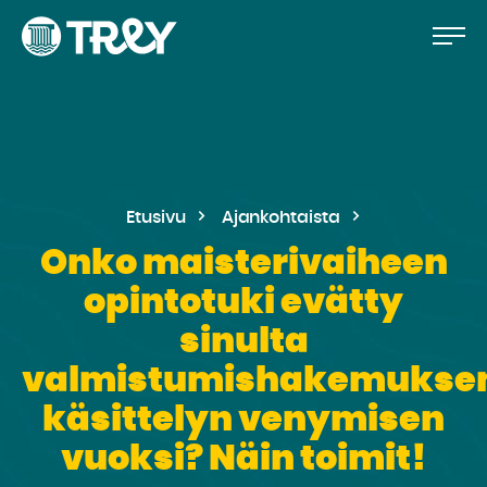
Hyppää
Siirry
TREY
sisältöön
-
etusivulle
Etusivu
Ajankohtaista
Onko maisterivaiheen
opintotuki evätty
sinulta
valmistumishakemukse
käsittelyn venymisen
vuoksi? Näin toimit!