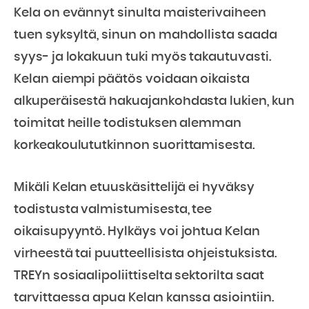
Kela on evännyt sinulta maisterivaiheen
tuen syksyltä, sinun on mahdollista saada
syys- ja lokakuun tuki myös takautuvasti.
Kelan aiempi päätös voidaan oikaista
alkuperäisestä hakuajankohdasta lukien, kun
toimitat heille todistuksen alemman
korkeakoulututkinnon suorittamisesta.
Mikäli Kelan etuuskäsittelijä ei hyväksy
todistusta valmistumisesta, tee
oikaisupyyntö. Hylkäys voi johtua Kelan
virheestä tai puutteellisista ohjeistuksista.
TREYn sosiaalipoliittiselta sektorilta saat
tarvittaessa apua Kelan kanssa asiointiin.