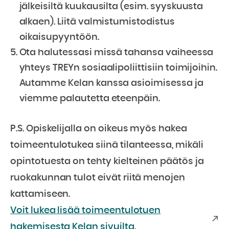
jälkeisiltä kuukausilta (esim. syyskuusta
alkaen). Liitä valmistumistodistus
oikaisupyyntöön.
Ota halutessasi missä tahansa vaiheessa
yhteys TREYn sosiaalipoliittisiin toimijoihin.
Autamme Kelan kanssa asioimisessa ja
viemme palautetta eteenpäin.
P.S. Opiskelijalla on oikeus myös hakea
toimeentulotukea siinä tilanteessa, mikäli
opintotuesta on tehty kielteinen päätös ja
ruokakunnan tulot eivät riitä menojen
kattamiseen.
Voit lukea lisää toimeentulotuen
hakemisesta Kelan sivuilta.