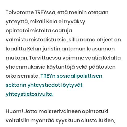
Toivomme TREYssä, että meihin otetaan
yhteyttä, mikäli Kela ei hyväksy
opintotoimistolta saatuja
valmistumistodistuksia, sillä nämä ohjeet on
laadittu Kelan juristin antaman lausunnon
mukaan. Tarvittaessa voimme vaatia Kelalta
yhdenmukaisia käytäntöjä sekä päätösten
oikaisemista.
TREYn sosiaalipoliittisen
sektorin yhteystiedot löytyvät
yhteystietosivulta.
Huom! Jotta maisterivaiheen opintotuki
voitaisiin myöntää syyskuun alusta lukien,