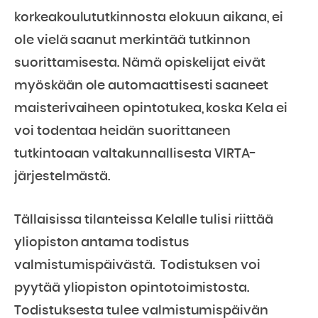
korkeakoulututkinnosta elokuun aikana, ei
ole vielä saanut merkintää tutkinnon
suorittamisesta. Nämä opiskelijat eivät
myöskään ole automaattisesti saaneet
maisterivaiheen opintotukea, koska Kela ei
voi todentaa heidän suorittaneen
tutkintoaan valtakunnallisesta VIRTA-
järjestelmästä.
Tällaisissa tilanteissa Kelalle tulisi riittää
yliopiston antama todistus
valmistumispäivästä. Todistuksen voi
pyytää yliopiston opintotoimistosta.
Todistuksesta tulee valmistumispäivän