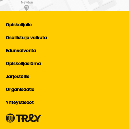
Opiskelijalle
Osallistu ja vaikuta
Edunvalvonta
Opiskelijaelämä
Järjestöille
Organisaatio
Yhteystiedot