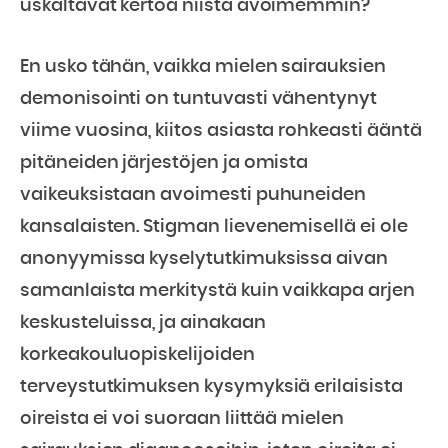
uskaltavat kertoa niistä avoimemmin?
En usko tähän, vaikka mielen sairauksien
demonisointi on tuntuvasti vähentynyt
viime vuosina, kiitos asiasta rohkeasti ääntä
pitäneiden järjestöjen ja omista
vaikeuksistaan avoimesti puhuneiden
kansalaisten. Stigman lievenemisellä ei ole
anonyymissa kyselytutkimuksissa aivan
samanlaista merkitystä kuin vaikkapa arjen
keskusteluissa, ja ainakaan
korkeakouluopiskelijoiden
terveystutkimuksen kysymyksiä erilaisista
oireista ei voi suoraan liittää mielen