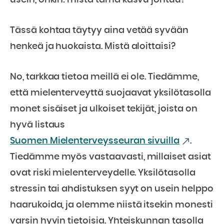
usein, onkin: mistä tämä kasvu johtuu?
Tässä kohtaa täytyy aina vetää syvään
henkeä ja huokaista. Mistä aloittaisi?
No, tarkkaa tietoa meillä ei ole. Tiedämme,
että mielenterveyttä suojaavat yksilötasolla
monet sisäiset ja ulkoiset tekijät, joista on
hyvä listaus
Suomen Mielenterveysseuran sivuilla
.
Tiedämme myös vastaavasti, millaiset asiat
ovat riski mielenterveydelle. Yksilötasolla
stressin tai ahdistuksen syyt on usein helppo
haarukoida, ja olemme niistä itsekin monesti
varsin hyvin tietoisia. Yhteiskunnan tasolla