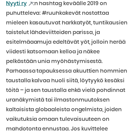
Nyyti ry
:n hashtag keväälle 2019 on
puhutteleva: #ruuhkakevät nostattaa
mieleen kasautuvat harkkatyöt, tuntikausien
taistelut lähdeviitteiden parissa, ja
esitelmäaamuja edeltävät yöt, jolloin herää
viidesti katsomaan kelloa ja näkee
pelkästään unia myöhästymisestä.
Parhaassa tapauksessa akuuttien hommien
taustalla kalvaa huoli siitä, löytyykö kesäksi
töitä – ja sen taustalla ehkä vielä pohdinnat
uranäkymistä tai ilmastonmuutoksen
kaltaisista globaaleista ongelmista, joiden
vaikutuksia omaan tulevaisuuteen on
mahdotonta ennustaa. Jos kuvittelee