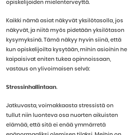
opiskelijoiden mielenterveyttä.
Kaikki nämä asiat näkyvät yksilötasolla, jos
näkyvät, ja niitä myös pidetään yksilötason
kysymyksinä. Tämä näkyy hyvin siinä, että
kun opiskelijoilta kysytään, mihin asioihin he
kaipaisivat eniten tukea opinnoissaan,
vastaus on ylivoimaisen selvä:
Stressinhallintaan
.
Jatkuvasta, voimakkaasta stressistä on
tullut niin luonteva osa nuorten aikuisten
elämää, että sitä ei enää ymmärretä
epänormaaliksi olemisen tilaksi. Meihin on