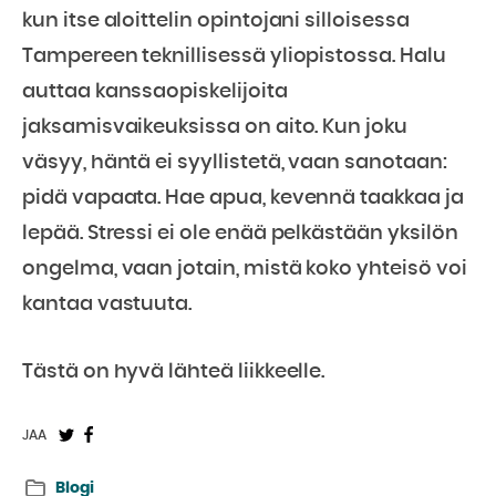
kun itse aloittelin opintojani silloisessa
Tampereen teknillisessä yliopistossa. Halu
auttaa kanssaopiskelijoita
jaksamisvaikeuksissa on aito. Kun joku
väsyy, häntä ei syyllistetä, vaan sanotaan:
pidä vapaata. Hae apua, kevennä taakkaa ja
lepää. Stressi ei ole enää pelkästään yksilön
ongelma, vaan jotain, mistä koko yhteisö voi
kantaa vastuuta.
Tästä on hyvä lähteä liikkeelle.
Jaa
Jaa
JAA
Twitterissä:
Facebookissa:
Blogi