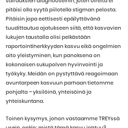
sairauksien diagnooseihin, joten oireita ei
pitäisi olla syytä piilotella stigman pelosta.
Pitäisin jopa eettisesti epäilyttävänä
tuudittautua ajatukseen siitä, että kasvavien
lukujen taustalla olisi pelkästään
raportointiherkkyyden kasvu eikä ongelmien
aito yleistyminen, kun panoksena on
kokonaisen sukupolven hyvinvointi ja
työkyky. Meidän on pystyttävä reagoimaan
avuntarpeen kasvuun parhaan tietomme
pohjalta – yksilöinä, yhteisöinä ja
yhteiskuntana.
Toinen kysymys, johon vastaamme TREYssä