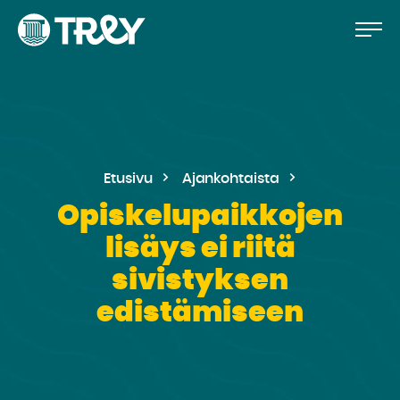
Hyppää
Siirry
TREY
sisältöön
-
etusivulle
Etusivu
Ajankohtaista
Opiskelupaikkojen
lisäys ei riitä
sivistyksen
edistämiseen