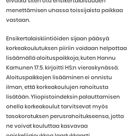
eivätkä siten ota ensikertalaisuuden
menettämisen uhassa toissijaista paikkaa
vastaan.
Ensikertalaiskiintiöiden sijaan pääsyä
korkeakoulutuksen piiriin voidaan helpottaa
lisäämällä aloituspaikkoja, kuten Hannu
Karhunen 17.5. kirjoitti HS:n vieraskynässä.
Aloituspaikkojen lisääminen ei onnistu
ilman, että korkeakoulujen rahoitusta
lisätään. Yliopistoindeksin palauttamisen
ohella korkeakoulut tarvitsevat myös
tasokorotuksen perusrahoitukseensa, jotta
ne voivat kouluttaa kasvavaa