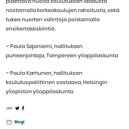
pidettävä huolta koulutuksen laadusta
nostamalla korkeakoulujen rahoitusta, sekä
tukea nuorten valintoja poistamalla
ensikertalaiskiintiö.
– Paula Sajaniemi,
hallituksen
puheenjohtaja,
Tampereen ylioppilaskunta
–
Paula Karhunen
,
hallituksen
koulutuspoliittinen vastaava,
Helsingin
yliopiston ylioppilaskunta
Jaa
Jaa
JAA
Twitterissä:
Facebookissa:
Blogi