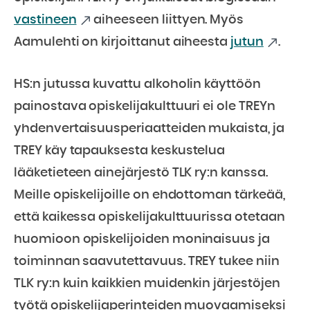
vastineen
aiheeseen liittyen. Myös
Aamulehti on kirjoittanut aiheesta
jutun
.
HS:n jutussa kuvattu alkoholin käyttöön
painostava opiskelijakulttuuri ei ole TREYn
yhdenvertaisuusperiaatteiden mukaista, ja
TREY käy tapauksesta keskustelua
lääketieteen ainejärjestö TLK ry:n kanssa.
Meille opiskelijoille on ehdottoman tärkeää,
että kaikessa opiskelijakulttuurissa otetaan
huomioon opiskelijoiden moninaisuus ja
toiminnan saavutettavuus. TREY tukee niin
TLK ry:n kuin kaikkien muidenkin järjestöjen
työtä opiskelijaperinteiden muovaamiseksi