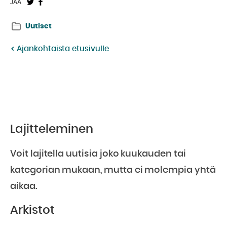
Jaa
Jaa
JAA
Twitterissä:
Facebookissa:
Uutiset
Ajankohtaista etusivulle
Lajitteleminen
Voit lajitella uutisia joko kuukauden tai
kategorian mukaan, mutta ei molempia yhtä
aikaa.
Arkistot