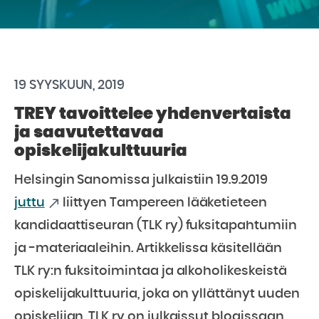
19 SYYSKUUN, 2019
TREY tavoittelee yhdenvertaista
ja saavutettavaa
opiskelijakulttuuria
Helsingin Sanomissa julkaistiin 19.9.2019
juttu
liittyen Tampereen lääketieteen
kandidaattiseuran (TLK ry) fuksitapahtumiin
ja -materiaaleihin. Artikkelissa käsitellään
TLK ry:n fuksitoimintaa ja alkoholikeskeistä
opiskelijakulttuuria, joka on yllättänyt uuden
opiskelijan. TLK ry on julkaissut blogissaan