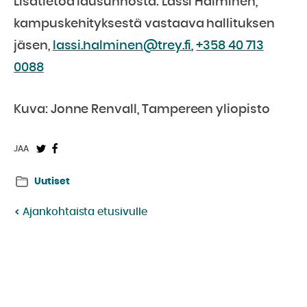
Lisätietoa lausunnosta: Lassi Halminen,
kampuskehityksestä vastaava hallituksen
jäsen,
lassi.halminen@trey.fi
,
+358 40 713
0088
Kuva: Jonne Renvall, Tampereen yliopisto
Jaa
Jaa
JAA
Twitterissä:
Facebookissa:
Uutiset
Ajankohtaista etusivulle