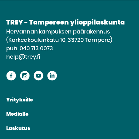
TREY - Tampereen ylioppilaskunta
Hervannan kampuksen päärakennus
(Korkeakoulunkatu 10, 33720 Tampere)
puh.
040 713 0073
help@trey.fi
Siirry
Siirry
Siirry
Siirry
sivustolle
sivustolle
sivustolle
sivustolle
Facebook
Instagram
Youtube
Linkedin
Yrityksille
Medialle
Laskutus