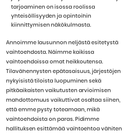
tarjoaminen on isossa roolissa
yhteisöllisyyden ja opintoihin
kiinnittymisen näkökulmasta.
Annoimme lausunnon neljästä esitetystä
vaihtoehdosta. Näimme kaikissa
vaihtoehdoissa omat heikkoutensa.
Tilavähennysten epätasaisuus, järjestöjen
nykyisistä tiloista luopuminen sekä
pitkäaikaisten vaikutusten arvioimisen
mahdottomuus vaikuttivat osaltaa siihen,
että emme pysty toteamaan, mikä
vaihtoehdoista on paras. Pidimme
hallituksen esittämää vaihtoehtoa vähiten