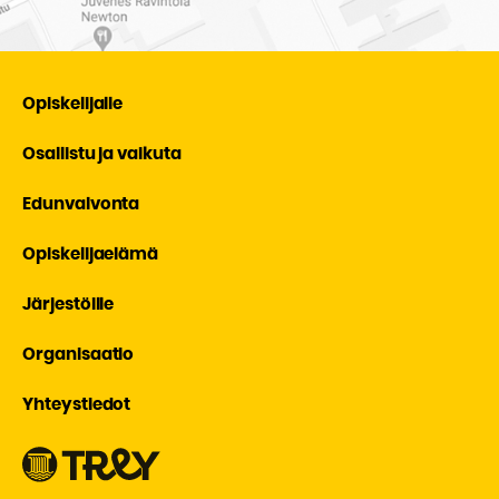
Opiskelijalle
Osallistu ja vaikuta
Edunvalvonta
Opiskelijaelämä
Järjestöille
Organisaatio
Yhteystiedot