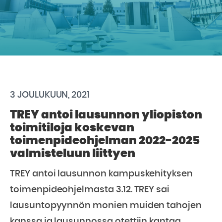
3 JOULUKUUN, 2021
TREY antoi lausunnon yliopiston
toimitiloja koskevan
toimenpideohjelman 2022-2025
valmisteluun liittyen
TREY antoi lausunnon kampuskehityksen
toimenpideohjelmasta 3.12. TREY sai
lausuntopyynnön monien muiden tahojen
kanssa ja lausunnossa otettiin kantaa