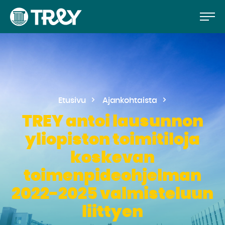
Hyppää
Siirry
TREY
sisältöön
-
etusivulle
Etusivu
Ajankohtaista
TREY antoi lausunnon
yliopiston toimitiloja
koskevan
toimenpideohjelman
2022-2025 valmisteluun
liittyen