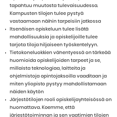
tapahtuu muutosta tulevaisuudessa.
Kampusten tilojen tulee pystyä
vastaamaan näihin tarpeisiin jatkossa
Itsenäisen opiskeluun tulee lisätä
mahdollisuuksia ja opiskelijoille tulee
tarjota tiloja hiljaiseen työskentelyyn.
Tietokoneluokkien vähentyessä on tärkeää
huomioida opiskelijoiden tarpeet ja se,
millaista teknologiaa, laitteita ja
ohjelmistoja opintojaksoilla vaaditaan ja
miten yliopisto pystyy mahdollistamaan
näiden käytön
Järjestötilojen rooli opiskelijayhteisössä on
huomattava. Koemme, että
järjestötoiminnan ja sen vaatimien tilojen