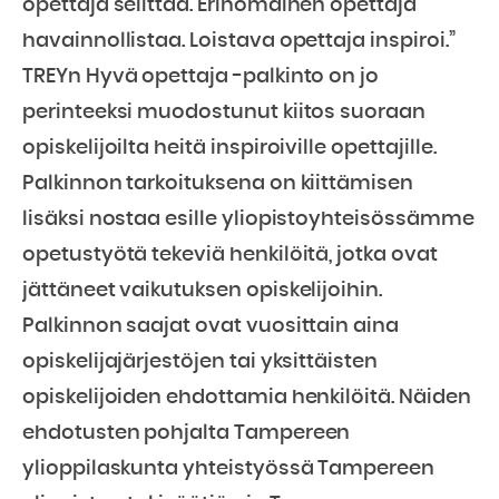
opettaja selittää. Erinomainen opettaja
havainnollistaa. Loistava opettaja inspiroi.”
TREYn Hyvä opettaja -palkinto on jo
perinteeksi muodostunut kiitos suoraan
opiskelijoilta heitä inspiroiville opettajille.
Palkinnon tarkoituksena on kiittämisen
lisäksi nostaa esille yliopistoyhteisössämme
opetustyötä tekeviä henkilöitä, jotka ovat
jättäneet vaikutuksen opiskelijoihin.
Palkinnon saajat ovat vuosittain aina
opiskelijajärjestöjen tai yksittäisten
opiskelijoiden ehdottamia henkilöitä. Näiden
ehdotusten pohjalta Tampereen
ylioppilaskunta yhteistyössä Tampereen