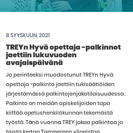
8 SYYSKUUN, 2021
TREYn Hyvä opettaja -palkinnot
jaettiin lukuvuoden
avajaispäivänä
Jo perinteeksi muodostunut TREYn Hyvä
opettaja -palkinto jaettiin tukisäätiöiden
järjestämässä palkintojenjakotilaisuudessa.
Palkinto on meidän opiskelijoiden tapa
kiittää opetushenkilökunnan tekemästä
työstä. Tänä vuonna TREY jakaa palkintoa jo
toista kertaa Tampereen yliopiston