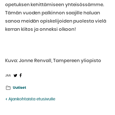
opetuksen kehittämiseen yhteisössämme.
Tämän vuoden palkinnon saajille haluan
sanoa meidän opiskelijoiden puolesta vielä
kerran kiitos ja onneksi olkoon!
Kuva: Jonne Renvall, Tampereen yliopisto
Jaa
Jaa
JAA
Twitterissä:
Facebookissa:
Uutiset
Ajankohtaista etusivulle