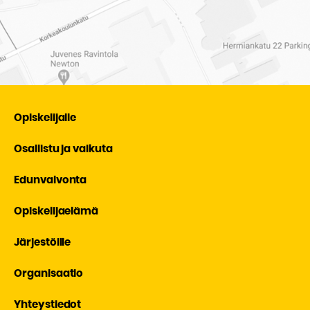
Opiskelijalle
Osallistu ja vaikuta
Edunvalvonta
Opiskelijaelämä
Järjestöille
Organisaatio
Yhteystiedot