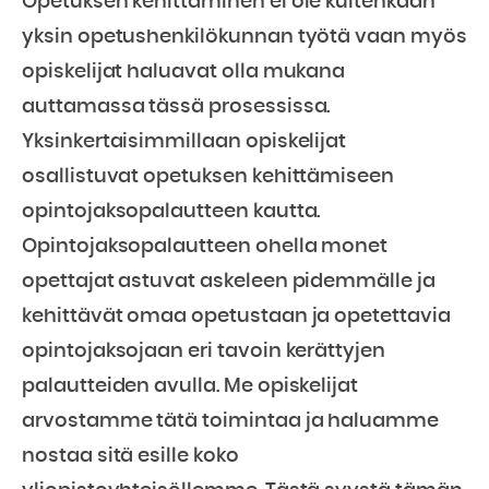
Opetuksen kehittäminen ei ole kuitenkaan
yksin opetushenkilökunnan työtä vaan myös
opiskelijat haluavat olla mukana
auttamassa tässä prosessissa.
Yksinkertaisimmillaan opiskelijat
osallistuvat opetuksen kehittämiseen
opintojaksopalautteen kautta.
Opintojaksopalautteen ohella monet
opettajat astuvat askeleen pidemmälle ja
kehittävät omaa opetustaan ja opetettavia
opintojaksojaan eri tavoin kerättyjen
palautteiden avulla. Me opiskelijat
arvostamme tätä toimintaa ja haluamme
nostaa sitä esille koko