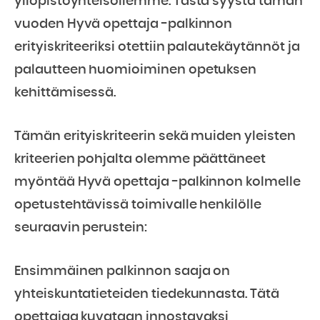
yliopistoyhteisöllemme. Tästä syystä tämän
vuoden Hyvä opettaja -palkinnon
erityiskriteeriksi otettiin palautekäytännöt ja
palautteen huomioiminen opetuksen
kehittämisessä.
Tämän erityiskriteerin sekä muiden yleisten
kriteerien pohjalta olemme päättäneet
myöntää Hyvä opettaja -palkinnon kolmelle
opetustehtävissä toimivalle henkilölle
seuraavin perustein:
Ensimmäinen palkinnon saaja on
yhteiskuntatieteiden tiedekunnasta. Tätä
opettajaa kuvataan innostavaksi
,