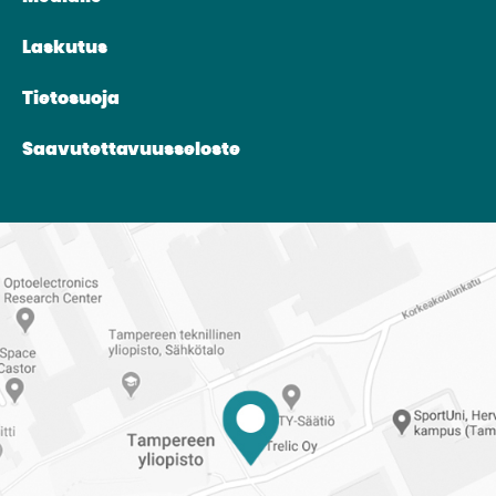
Laskutus
Tietosuoja
Saavutettavuusseloste
Reittiohjeet
Tampereen
ylioppilaskuntaan