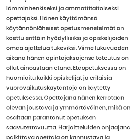
lämminhenkiseksi ja ammattitaitoiseksi
opettajaksi. Hänen käyttämänsä
käytännönläheiset opetusmenetelmät on
koettu erittäin hyödyllisiksi ja opiskelijoiden
omaa ajattelua tukeviksi. Viime lukuvuoden
aikana hänen opintojaksojensa toteutus on
ollut ainoastaan etänä. Etäopetuksessa on
huomioitu kaikki opiskelijat ja erilaisia
vuorovaikutuskäytäntöjä on käytetty
opetuksessa. Opettajana hänen kerrotaan
olevan joustava ja ymmärtäväinen, mikä on
osaltaan parantanut opetuksen
saavutettavuutta. Harjoitteluiden ohjaajana
palkittava opettaja on kannustava ja