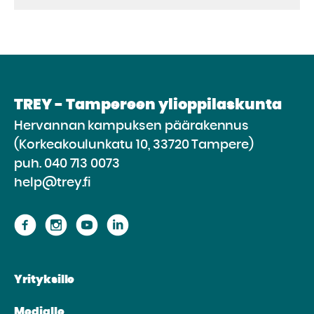
TREY - Tampereen ylioppilaskunta
Hervannan kampuksen päärakennus
(Korkeakoulunkatu 10, 33720 Tampere)
puh.
040 713 0073
help@trey.fi
Siirry
Siirry
Siirry
Siirry
sivustolle
sivustolle
sivustolle
sivustolle
Facebook
Instagram
Youtube
Linkedin
Yrityksille
Medialle