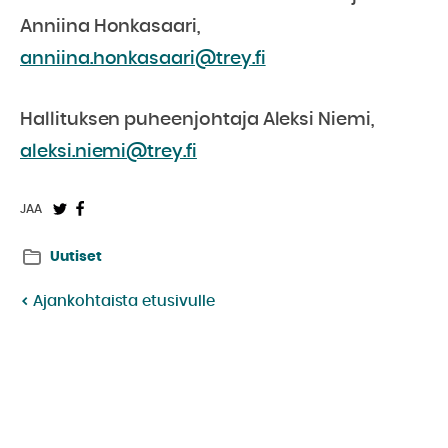
Anniina Honkasaari,
anniina.honkasaari@trey.fi
Hallituksen puheenjohtaja Aleksi Niemi,
aleksi.niemi@trey.fi
Jaa
Jaa
JAA
Twitterissä:
Facebookissa:
Uutiset
Ajankohtaista etusivulle