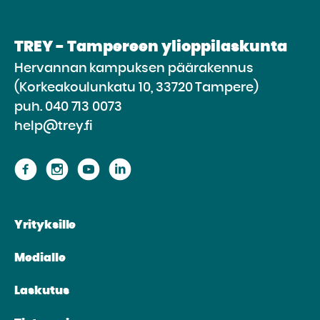
TREY - Tampereen ylioppilaskunta
Hervannan kampuksen päärakennus
(Korkeakoulunkatu 10, 33720 Tampere)
puh.
040 713 0073
help@trey.fi
Siirry
Siirry
Siirry
Siirry
sivustolle
sivustolle
sivustolle
sivustolle
Facebook
Instagram
Youtube
Linkedin
Yrityksille
Medialle
Laskutus