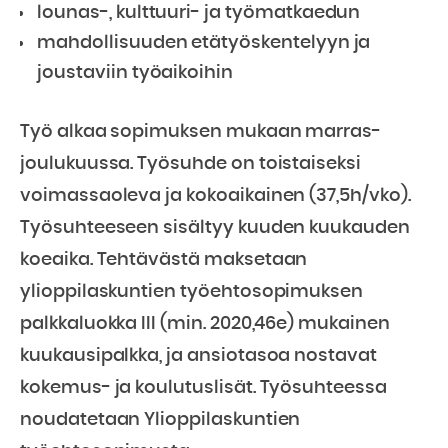
lounas-, kulttuuri- ja työmatkaedun
mahdollisuuden etätyöskentelyyn ja
joustaviin työaikoihin
Työ alkaa sopimuksen mukaan marras-
joulukuussa. Työsuhde on toistaiseksi
voimassaoleva ja kokoaikainen (37,5h/vko).
Työsuhteeseen sisältyy kuuden kuukauden
koeaika. Tehtävästä maksetaan
ylioppilaskuntien työehtosopimuksen
palkkaluokka III (min. 2020,46e) mukainen
kuukausipalkka, ja ansiotasoa nostavat
kokemus- ja koulutuslisät. Työsuhteessa
noudatetaan Ylioppilaskuntien