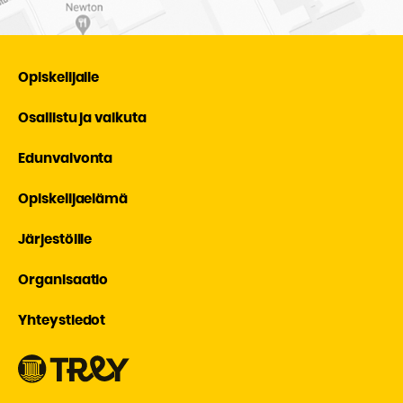
Opiskelijalle
Osallistu ja vaikuta
Edunvalvonta
Opiskelijaelämä
Järjestöille
Organisaatio
Yhteystiedot