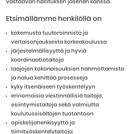
vastaavan hallituksen jäsenen kanssa.
Etsimällämme henkilöllä on
kokemusta tuutoroinnista ja
vertaisohjauksesta korkeakoulussa
järjestelmällisyyttä ja hyviä
koordinaatiotaitoja
laajojen kokonaisuuksien hahmottamista
ja halua kehittää prosesseja
kyky itsenäiseen työskentelyyn
erinomaisia viestinnällisiä taitoja,
esiintymistaitoja sekä valmiutta
koulutussisältöjen tuotantoon
opiskelijahenkisyyttä ja
tiimityöskentelytaitoja