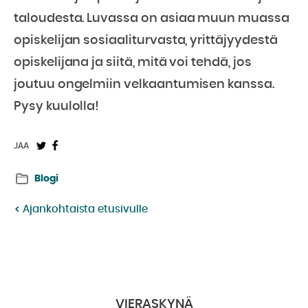
taloudesta. Luvassa on asiaa muun muassa
opiskelijan sosiaaliturvasta, yrittäjyydestä
opiskelijana ja siitä, mitä voi tehdä, jos
joutuu ongelmiin velkaantumisen kanssa.
Pysy kuulolla!
Jaa
Jaa
JAA
Twitterissä:
Facebookissa:
Blogi
Ajankohtaista etusivulle
VIERASKYNÄ