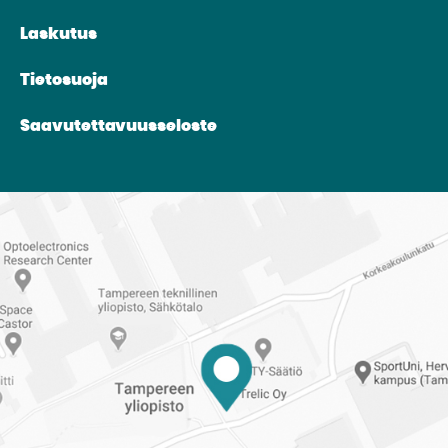
Laskutus
Tietosuoja
Saavutettavuusseloste
Reittiohjeet
Tampereen
ylioppilaskuntaan