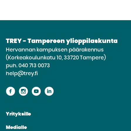
TREY - Tampereen ylioppilaskunta
Hervannan kampuksen päärakennus
(Korkeakoulunkatu 10, 33720 Tampere)
puh.
040 713 0073
help@trey.fi
Siirry
Siirry
Siirry
Siirry
sivustolle
sivustolle
sivustolle
sivustolle
Facebook
Instagram
Youtube
Linkedin
Yrityksille
Medialle