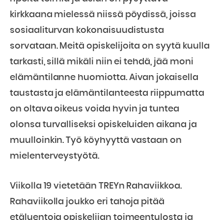
kirkkaana mielessä niissä pöydissä, joissa
sosiaaliturvan kokonaisuudistusta
sorvataan. Meitä opiskelijoita on syytä kuulla
tarkasti, sillä mikäli niin ei tehdä, jää moni
elämäntilanne huomiotta. Aivan jokaisella
taustasta ja elämäntilanteesta riippumatta
on oltava oikeus voida hyvin ja tuntea
olonsa turvalliseksi opiskeluiden aikana ja
muulloinkin. Työ köyhyyttä vastaan on
mielenterveystyötä.
Viikolla 19 vietetään TREYn Rahaviikkoa.
Rahaviikolla joukko eri tahoja pitää
etäluentoja opiskelijan toimeentulosta ja