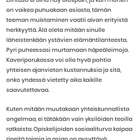
Elintaso ei aina näy ulospäin, ja kun monen
on vaikea puhuakaan asiasta, tämän
teeman muistaminen vaatii aivan erityistä
herkkyyttä. Älä oleta mitään sinulle
läheistenkään ystävien elämäntilanteesta.
Pyri puheessasi murtamaan häpeäleimoja.
Kaveriporukassa voi olla hyvä pohtia
yhteisen ajanvieton kustannuksia ja sitä,
onko yhdessä vietetty aika kaikille
saavutettavaa.
Kuten mitään muutakaan yhteiskunnallista
ongelmaa, ei tätäkään vain yksilöiden teoilla
ratkaista. Opiskelijoiden sosiaaliturva kaipaa
ripeitä toimia ja asian on pysyttävä