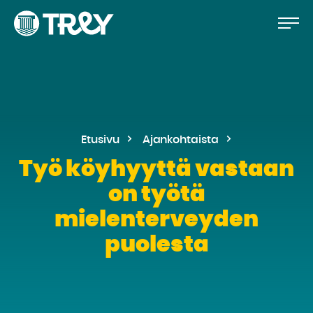
Hyppää
Siirry
TREY
sisältöön
-
etusivulle
Etusivu
Ajankohtaista
Työ köyhyyttä vastaan
on työtä
mielenterveyden
puolesta