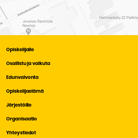
Opiskelijalle
Osallistu ja vaikuta
Edunvalvonta
Opiskelijaelämä
Järjestöille
Organisaatio
Yhteystiedot