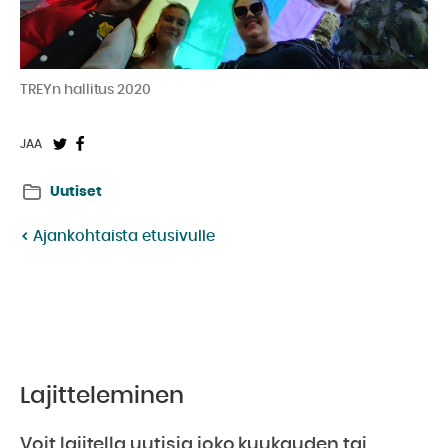
TREYn hallitus 2020
Jaa
Jaa
JAA
Twitterissä:
Facebookissa:
Uutiset
Ajankohtaista etusivulle
Lajitteleminen
Voit lajitella uutisia joko kuukauden tai