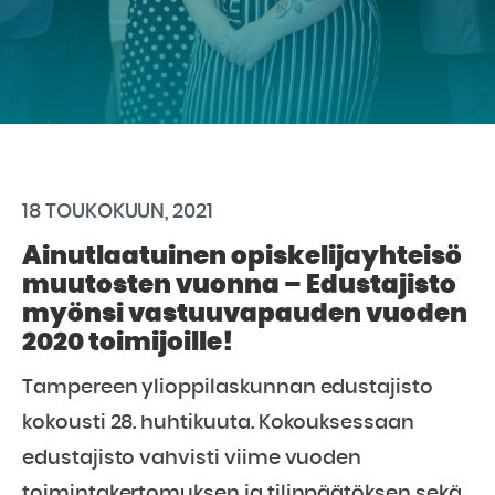
18 TOUKOKUUN, 2021
Ainutlaatuinen opiskelijayhteisö
muutosten vuonna – Edustajisto
myönsi vastuuvapauden vuoden
2020 toimijoille!
Tampereen ylioppilaskunnan edustajisto
kokousti 28. huhtikuuta. Kokouksessaan
edustajisto vahvisti viime vuoden
toimintakertomuksen ja tilinpäätöksen sekä