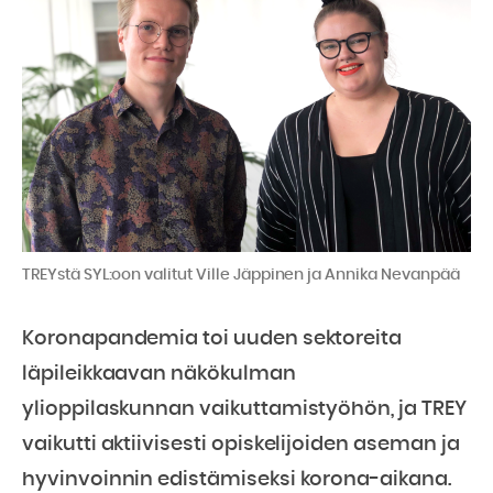
TREYstä SYL:oon valitut Ville Jäppinen ja Annika Nevanpää
Koronapandemia toi uuden sektoreita
läpileikkaavan näkökulman
ylioppilaskunnan vaikuttamistyöhön, ja TREY
vaikutti aktiivisesti opiskelijoiden aseman ja
hyvinvoinnin edistämiseksi korona-aikana.