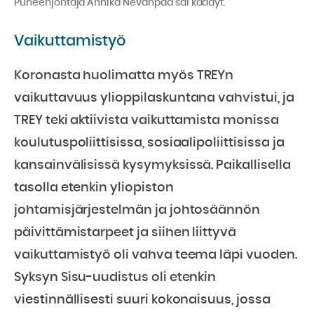
Puheenjohtaja Annika Nevanpää sai käädyt.
Vaikuttamistyö
Koronasta huolimatta myös TREYn
vaikuttavuus ylioppilaskuntana vahvistui, ja
TREY teki aktiivista vaikuttamista monissa
koulutuspoliittisissa, sosiaalipoliittisissa ja
kansainvälisissä kysymyksissä. Paikallisella
tasolla etenkin yliopiston
johtamisjärjestelmän ja johtosäännön
päivittämistarpeet ja siihen liittyvä
vaikuttamistyö oli vahva teema läpi vuoden.
Syksyn Sisu-uudistus oli etenkin
viestinnällisesti suuri kokonaisuus, jossa