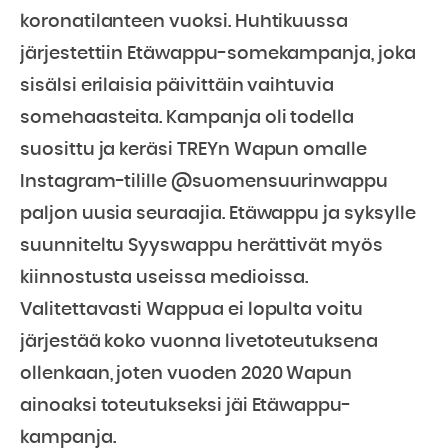
koronatilanteen vuoksi. Huhtikuussa
järjestettiin Etäwappu-somekampanja, joka
sisälsi erilaisia päivittäin vaihtuvia
somehaasteita. Kampanja oli todella
suosittu ja keräsi TREYn Wapun omalle
Instagram-tilille @suomensuurinwappu
paljon uusia seuraajia. Etäwappu ja syksylle
suunniteltu Syyswappu herättivät myös
kiinnostusta useissa medioissa.
Valitettavasti Wappua ei lopulta voitu
järjestää koko vuonna livetoteutuksena
ollenkaan, joten vuoden 2020 Wapun
ainoaksi toteutukseksi jäi Etäwappu-
kampanja.