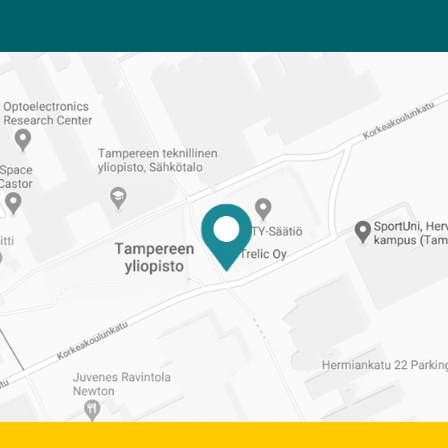
Reittiohjeet
Tampereen
ylioppilaskuntaan