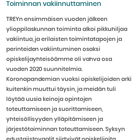
Toiminnan vakiinnuttaminen
TREYn ensimmäisen vuoden jälkeen
ylioppilaskunnan toiminta alkoi pikkuhiljaa
vakiintua, ja erilaisten toimintatapojen ja
perinteiden vakiintuminen osaksi
opiskelijayhteisöämme oli vahva osa
vuoden 2020 suunnitelmia.
Koronapandemian vuoksi opiskelijoiden arki
kuitenkin muuttui täysin, ja meidän tuli
löytää uusia keinoja opintojen
toteuttamiseen ja suorittamiseen,
yhteisöllisyyden ylläpitämiseen ja
järjestötoiminnan toteuttamiseen. Syksyn
edustajistovaalit siirtyivät opiskelijoita