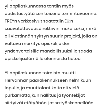
ylioppilaskunnassa tehtiin myös
uudistustyötä sen toisena toimintavuonna.
TREYn verkkosivut saatettiin EU:n
saavutettavuusdirektiivin mukaiseksi, mikä
oli viestinnän syksyn suurin projekti, jolla on
valtava merkitys opiskelijoiden
yhdenvertaisille mahdollisuuksille saada
opiskelijaelämälle olennaista tietoa.
Ylioppilaskunnan toimisto muutti
Hervannan päärakennukseen helmikuun
lopulla, ja muuttolaatikoita oli vielä
purkamatta, kun hallitus ja työntekijät
siirtyivät etätyöhön, jossa työskennellään