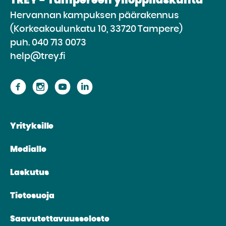
TREY - Tampereen ylioppilaskunta
Hervannan kampuksen päärakennus
(Korkeakoulunkatu 10, 33720 Tampere)
puh.
040 713 0073
help@trey.fi
Siirry
Siirry
Siirry
Siirry
sivustolle
sivustolle
sivustolle
sivustolle
Facebook
Instagram
Youtube
Linkedin
Yrityksille
Medialle
Laskutus
Tietosuoja
Saavutettavuusseloste