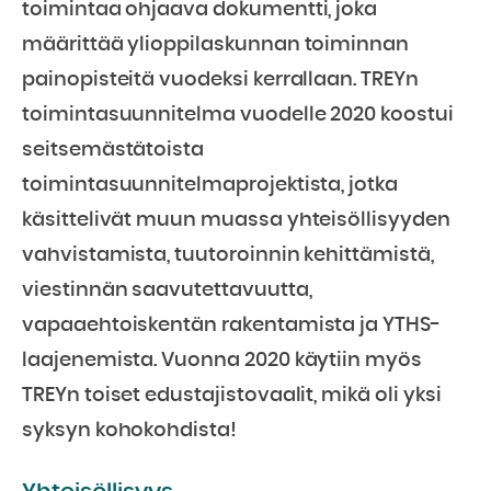
toimintaa ohjaava dokumentti, joka
määrittää ylioppilaskunnan toiminnan
painopisteitä vuodeksi kerrallaan. TREYn
toimintasuunnitelma vuodelle 2020 koostui
seitsemästätoista
toimintasuunnitelmaprojektista, jotka
käsittelivät muun muassa yhteisöllisyyden
vahvistamista, tuutoroinnin kehittämistä,
viestinnän saavutettavuutta,
vapaaehtoiskentän rakentamista ja YTHS-
laajenemista. Vuonna 2020 käytiin myös
TREYn toiset edustajistovaalit, mikä oli yksi
syksyn kohokohdista!