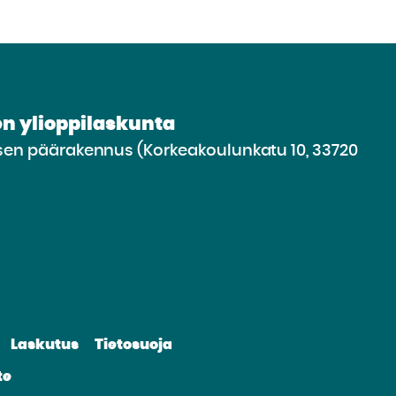
n ylioppilaskunta
n päärakennus (Korkeakoulunkatu 10, 33720
irry
lle
vustolle
be
nkedin
Laskutus
Tietosuoja
te