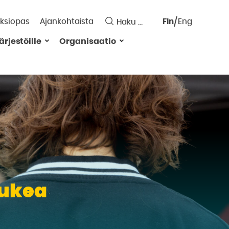
ksiopas
Ajankohtaista
Fin
Eng
Saavutett
ärjestöille
Organisaatio
Valitse
kieli:
tukea