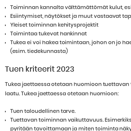
Toiminnan kannalta välttämättömät kulut, esim.
Esiintymiset, näytökset ja muut vastaavat t
Yleiset toiminnan kehitysprojektit
Toimintaa tukevat hankinnat
Tukea ei voi hakea toimintaan, johon on jo h
(esim. tiedekunnasta)
Tuen kriteerit 2023
Tukea jaettaessa otetaan huomioon tuettavan
laatu. Tukea jaettaessa otetaan huomioon:
Tuen taloudellinen tarve.
Tuettavan toiminnan vaikuttavuus. Esimerkiks
pyritään tavoittamaan ja miten toiminta näky