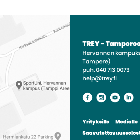
TREY - Tamperee
Hervannan kampukse
Tampere)
puh.
040 713 0073
help@trey.fi
Siirry
Siirry
Siirry
Si
sivustolle
sivustolle
sivusto
si
Facebook
Instagram
Youtu
Li
Yrityksille
Medialle
Saavutettavuusselos