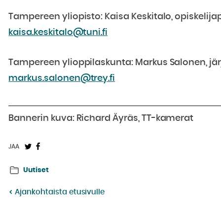
Tampereen yliopisto: Kaisa Keskitalo, opiskelija
kaisa.keskitalo@tuni.fi
Tampereen ylioppilaskunta: Markus Salonen, jär
markus.salonen@trey.fi
Bannerin kuva: Richard Äyräs, TT-kamerat
Jaa
Jaa
JAA
Twitterissä:
Facebookissa:
Uutiset
Ajankohtaista etusivulle