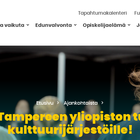
Tapahtumakalenteri
Fu
ja vaikuta
Edunvalvonta
Opiskelijaelämä
J
Etusivu
Ajankohtaista
Tampereen yliopiston 
kulttuurijärjestöille!