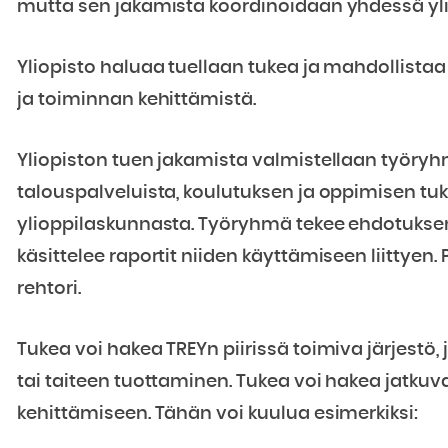
mutta sen jakamista koordinoidaan yhdessä yl
Yliopisto haluaa tuellaan tukea ja mahdollistaa 
ja toiminnan kehittämistä.
Yliopiston tuen jakamista valmistellaan työryhm
talouspalveluista, koulutuksen ja oppimisen tuki
ylioppilaskunnasta. Työryhmä tekee ehdotukse
käsittelee raportit niiden käyttämiseen liittye
rehtori.
Tukea voi hakea TREYn piirissä toimiva järjestö, 
tai taiteen tuottaminen. Tukea voi hakea jatkuv
kehittämiseen. Tähän voi kuulua esimerkiksi: