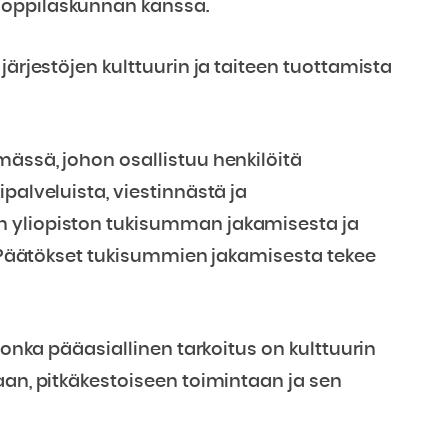
ioppilaskunnan kanssa.
järjestöjen kulttuurin ja taiteen tuottamista
ässä, johon osallistuu henkilöitä
palveluista, viestinnästä ja
n yliopiston tukisumman jakamisesta ja
n. Päätökset tukisummien jakamisesta tekee
jonka pääasiallinen tarkoitus on kulttuurin
aan, pitkäkestoiseen toimintaan ja sen