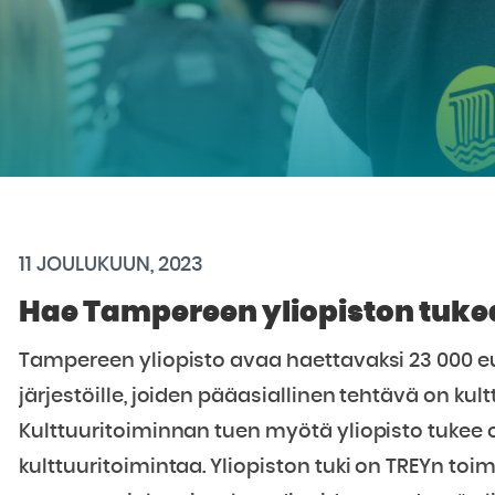
11 JOULUKUUN, 2023
Hae Tampereen yliopiston tukea 
Tampereen yliopisto avaa haettavaksi 23 000 eur
järjestöille, joiden pääasiallinen tehtävä on kul
Kulttuuritoiminnan tuen myötä yliopisto tukee o
kulttuuritoimintaa. Yliopiston tuki on TREYn to