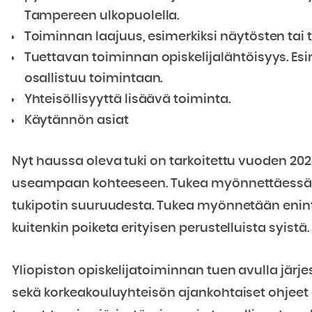
Tampereen ulkopuolella.
Toiminnan laajuus, esimerkiksi näytösten tai
Tuettavan toiminnan opiskelijalähtöisyys. Esim
osallistuu toimintaan.
Yhteisöllisyyttä lisäävä toiminta.
Käytännön asiat
Nyt haussa oleva tuki on tarkoitettu vuoden 202
useampaan kohteeseen. Tukea myönnettäessä ko
tukipotin suuruudesta. Tukea myönnetään enint
kuitenkin poiketa erityisen perustelluista syistä.
Yliopiston opiskelijatoiminnan tuen avulla jär
sekä korkeakouluyhteisön ajankohtaiset ohjeet