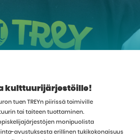
kulttuurijärjestöille!
on tuen TREYn piirissä toimiville
ttuurin tai taiteen tuottaminen.
piskelijajärjestöjen monipuolista
iminta-avustuksesta erillinen tukikokonaisuus