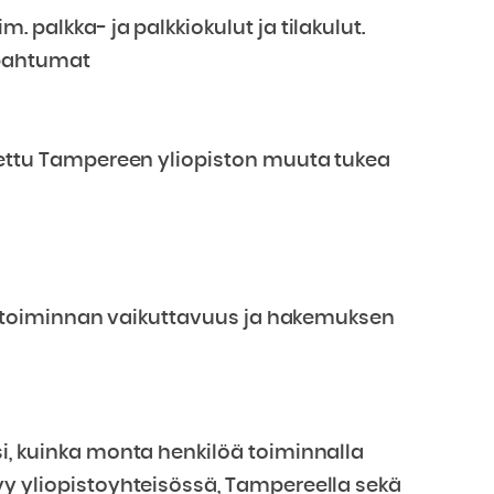
 palkka- ja palkkiokulut ja tilakulut.
apahtumat
aettu Tampereen yliopiston muuta tukea
 toiminnan vaikuttavuus ja hakemuksen
i, kuinka monta henkilöä toiminnalla
y yliopistoyhteisössä, Tampereella sekä