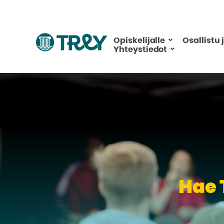
Hyppää
sisältöön
Siirry
Opiskelijalle
Osallistu 
Yhteystiedot
TREY
-
etusivulle
Hae 