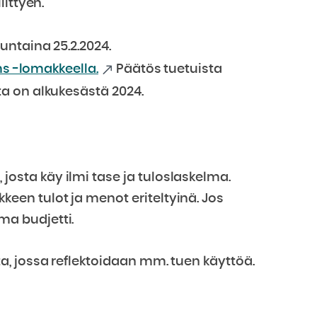
ittyen.
ntaina 25.2.2024.
ms -lomakkeella.
Päätös tuetuista
a on alkukesästä 2024.
 josta käy ilmi tase ja tuloslaskelma.
keen tulot ja menot eriteltyinä. Jos
ma budjetti.
, jossa reflektoidaan mm. tuen käyttöä.