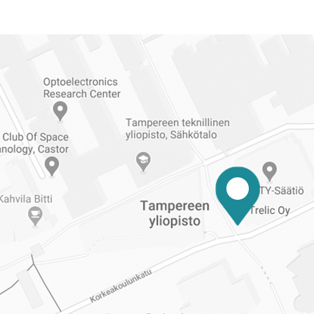
Reittiohjeet
Tampereen
ylioppilaskuntaan