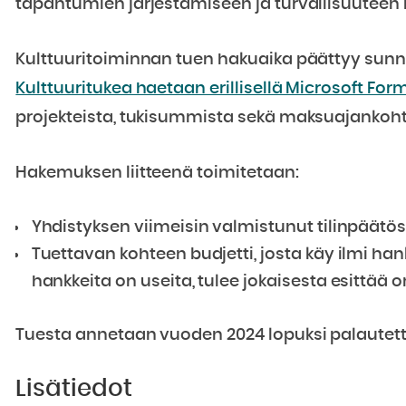
tapahtumien järjestämiseen ja turvallisuuteen li
Kulttuuritoiminnan tuen hakuaika päättyy sunnu
Kulttuuritukea haetaan erillisellä Microsoft For
projekteista, tukisummista sekä maksuajankoht
Hakemuksen liitteenä toimitetaan:
Yhdistyksen viimeisin valmistunut tilinpäätös,
Tuettavan kohteen budjetti, josta käy ilmi hank
hankkeita on useita, tulee jokaisesta esittää o
Tuesta annetaan vuoden 2024 lopuksi palautetta
Lisätiedot