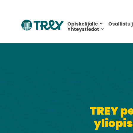
Hyppää
sisältöön
Siirry
Opiskelijalle
Osallistu 
Yhteystiedot
TREY
-
etusivulle
TREY pe
yliopi