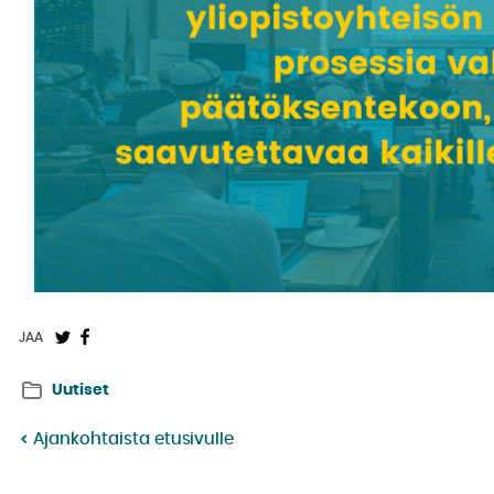
Jaa
Jaa
JAA
Twitterissä:
Facebookissa:
Uutiset
Ajankohtaista etusivulle