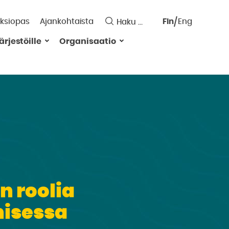
ksiopas
Ajankohtaista
Fin
Eng
Saavutett
ärjestöille
Organisaatio
Valitse
kieli:
n roolia
misessa