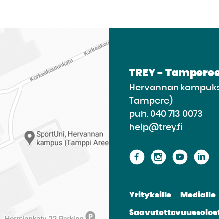
TREY - Tamperee
Hervannan kampukse
Tampere)
puh.
040 713 0073
help@trey.fi
Siirry
Siirry
Siirry
Si
sivustolle
sivustolle
sivusto
si
Facebook
Instagram
Youtu
Li
Yrityksille
Medialle
Saavutettavuusselos