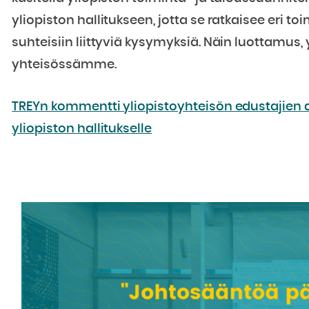
yliopiston hallitukseen, jotta se ratkaisee eri to
suhteisiin liittyviä kysymyksiä. Näin luottamus
yhteisössämme.
TREYn kommentti yliopistoyhteisön edustajien 
yliopiston hallitukselle