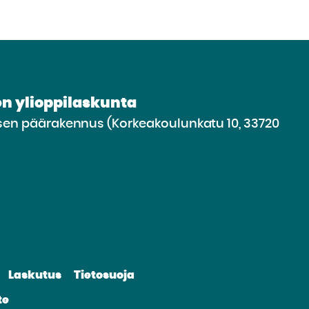
n ylioppilaskunta
n päärakennus (Korkeakoulunkatu 10, 33720
irry
lle
vustolle
be
nkedin
Laskutus
Tietosuoja
te