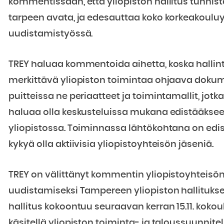
kommentissaan, että yliopiston hallitus tunnis
tarpeen avata, ja edesauttaa koko korkeakoulu
uudistamistyössä.
TREY haluaa kommentoida aihetta, koska hallin
merkittävä yliopiston toimintaa ohjaava doku
puitteissa ne periaatteet ja toimintamallit, jot
haluaa olla keskusteluissa mukana edistääkseen o
yliopistossa. Toiminnassa lähtökohtana on edis
kykyä olla aktiivisia yliopistoyhteisön jäseniä.
TREY on välittänyt kommentin yliopistoyhteisö
uudistamiseksi Tampereen yliopiston hallituksell
hallitus kokoontuu seuraavan kerran 15.11. kok
käsitellä yliopiston toiminta- ja taloussuunnit