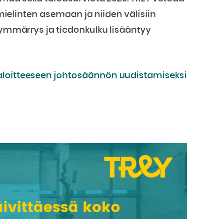
imielinten asemaan ja niiden välisiin
, ymmärrys ja tiedonkulku lisääntyy
aloitteeseen johtosäännön uudistamiseksi