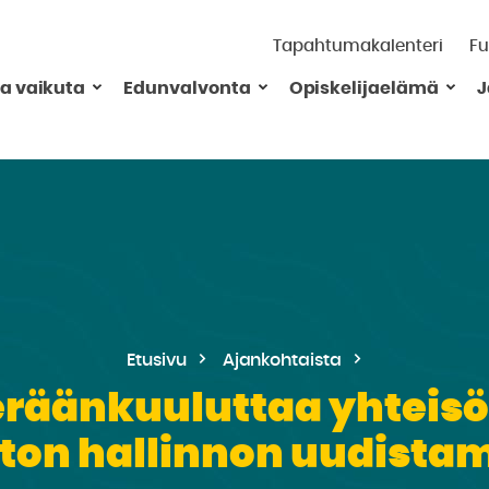
Tapahtumakalenteri
Fu
ja vaikuta
Edunvalvonta
Opiskelijaelämä
J
Etusivu
Ajankohtaista
räänkuuluttaa yhteisö
ston hallinnon uudista