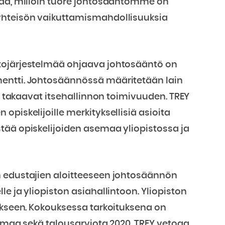
taa, milloin tuore johtosääntömme on
yhteisön vaikuttamismahdollisuuksia
tojärjestelmää ohjaava johtosääntö on
mentti. Johtosäännössä määritetään lain
ka takaavat itsehallinnon toimivuuden. TREY
piskelijoille merkityksellisiä asioita
tää opiskelijoiden asemaa yliopistossa ja
n edustajien aloitteeseen johtosäännön
e ja yliopiston asiahallintoon. Yliopiston
oukseen. Kokouksessa tarkoituksena on
elmaa sekä talousarviota 2020. TREY vetoaa