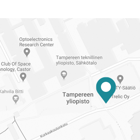
Reittiohjeet
Tampereen
ylioppilaskuntaan