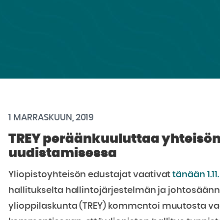
1 MARRASKUUN, 2019
TREY peräänkuuluttaa yhteisön 
uudistamisessa
Yliopistoyhteisön edustajat vaativat
tänään 1.11
hallitukselta hallintojärjestelmän ja johtosää
ylioppilaskunta (TREY) kommentoi muutosta vaa